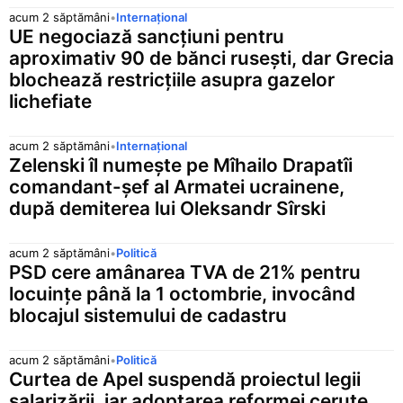
acum 2 săptămâni
•
Internațional
UE negociază sancțiuni pentru
aproximativ 90 de bănci rusești, dar Grecia
blochează restricțiile asupra gazelor
lichefiate
acum 2 săptămâni
•
Internațional
Zelenski îl numește pe Mîhailo Drapatîi
comandant-șef al Armatei ucrainene,
după demiterea lui Oleksandr Sîrski
acum 2 săptămâni
•
Politică
PSD cere amânarea TVA de 21% pentru
locuințe până la 1 octombrie, invocând
blocajul sistemului de cadastru
acum 2 săptămâni
•
Politică
Curtea de Apel suspendă proiectul legii
salarizării, iar adoptarea reformei cerute