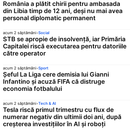
România a plătit chirii pentru ambasada
din Libia timp de 12 ani, deși nu mai avea
personal diplomatic permanent
acum 2 săptămâni
•
Social
STB se apropie de insolvență, iar Primăria
Capitalei riscă executarea pentru datoriile
către operator
acum 2 săptămâni
•
Sport
Șeful La Liga cere demisia lui Gianni
Infantino și acuză FIFA că distruge
economia fotbalului
acum 2 săptămâni
•
Tech & AI
Tesla riscă primul trimestru cu flux de
numerar negativ din ultimii doi ani, după
creșterea investițiilor în AI și roboți