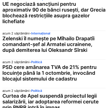
UE negociază sancțiuni pentru
aproximativ 90 de bănci rusești, dar Grecia
blochează restricțiile asupra gazelor
lichefiate
acum 2 săptămâni
•
Internațional
Zelenski îl numește pe Mîhailo Drapatîi
comandant-șef al Armatei ucrainene,
după demiterea lui Oleksandr Sîrski
acum 2 săptămâni
•
Politică
PSD cere amânarea TVA de 21% pentru
locuințe până la 1 octombrie, invocând
blocajul sistemului de cadastru
acum 2 săptămâni
•
Politică
Curtea de Apel suspendă proiectul legii
salarizării, iar adoptarea reformei cerute
prin PNRR intră în impas