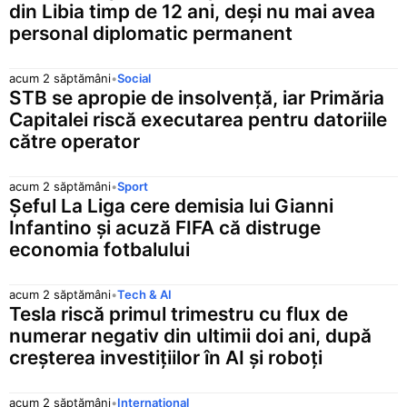
din Libia timp de 12 ani, deși nu mai avea
personal diplomatic permanent
acum 2 săptămâni
•
Social
STB se apropie de insolvență, iar Primăria
Capitalei riscă executarea pentru datoriile
către operator
acum 2 săptămâni
•
Sport
Șeful La Liga cere demisia lui Gianni
Infantino și acuză FIFA că distruge
economia fotbalului
acum 2 săptămâni
•
Tech & AI
Tesla riscă primul trimestru cu flux de
numerar negativ din ultimii doi ani, după
creșterea investițiilor în AI și roboți
acum 2 săptămâni
•
Internațional