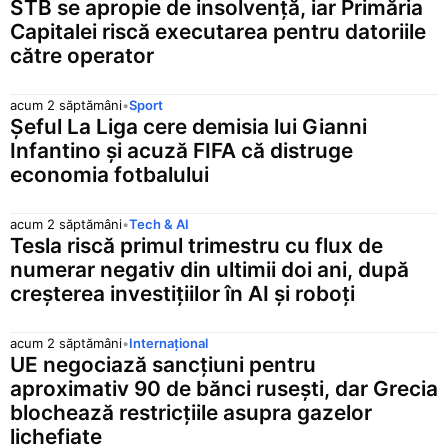
STB se apropie de insolvență, iar Primăria
Capitalei riscă executarea pentru datoriile
către operator
acum 2 săptămâni
•
Sport
Șeful La Liga cere demisia lui Gianni
Infantino și acuză FIFA că distruge
economia fotbalului
acum 2 săptămâni
•
Tech & AI
Tesla riscă primul trimestru cu flux de
numerar negativ din ultimii doi ani, după
creșterea investițiilor în AI și roboți
acum 2 săptămâni
•
Internațional
UE negociază sancțiuni pentru
aproximativ 90 de bănci rusești, dar Grecia
blochează restricțiile asupra gazelor
lichefiate