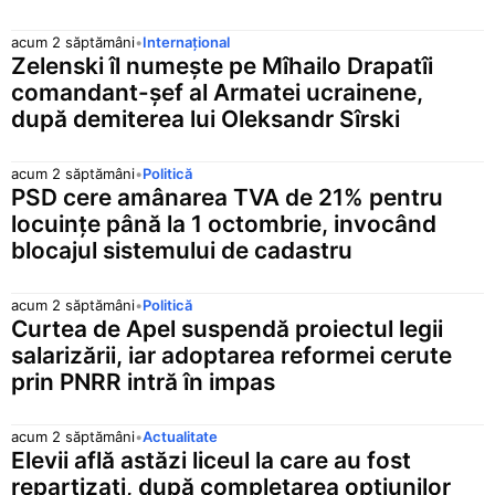
acum 2 săptămâni
•
Internațional
Zelenski îl numește pe Mîhailo Drapatîi
comandant-șef al Armatei ucrainene,
după demiterea lui Oleksandr Sîrski
acum 2 săptămâni
•
Politică
PSD cere amânarea TVA de 21% pentru
locuințe până la 1 octombrie, invocând
blocajul sistemului de cadastru
acum 2 săptămâni
•
Politică
Curtea de Apel suspendă proiectul legii
salarizării, iar adoptarea reformei cerute
prin PNRR intră în impas
acum 2 săptămâni
•
Actualitate
Elevii află astăzi liceul la care au fost
repartizați, după completarea opțiunilor