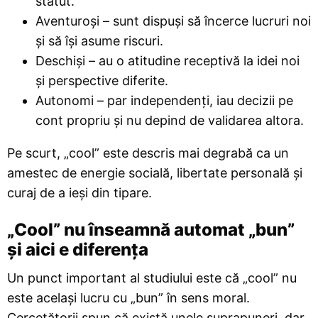
statut.
Aventuroși – sunt dispuși să încerce lucruri noi
și să își asume riscuri.
Deschiși – au o atitudine receptivă la idei noi
și perspective diferite.
Autonomi – par independenți, iau decizii pe
cont propriu și nu depind de validarea altora.
Pe scurt, „cool” este descris mai degrabă ca un
amestec de energie socială, libertate personală și
curaj de a ieși din tipare.
„Cool” nu înseamnă automat „bun”
și aici e diferența
Un punct important al studiului este că „cool” nu
este același lucru cu „bun” în sens moral.
Cercetătorii spun că există unele suprapuneri, dar,