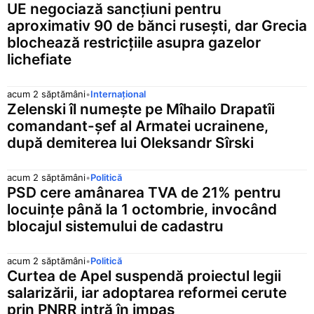
UE negociază sancțiuni pentru
aproximativ 90 de bănci rusești, dar Grecia
blochează restricțiile asupra gazelor
lichefiate
acum 2 săptămâni
•
Internațional
Zelenski îl numește pe Mîhailo Drapatîi
comandant-șef al Armatei ucrainene,
după demiterea lui Oleksandr Sîrski
acum 2 săptămâni
•
Politică
PSD cere amânarea TVA de 21% pentru
locuințe până la 1 octombrie, invocând
blocajul sistemului de cadastru
acum 2 săptămâni
•
Politică
Curtea de Apel suspendă proiectul legii
salarizării, iar adoptarea reformei cerute
prin PNRR intră în impas