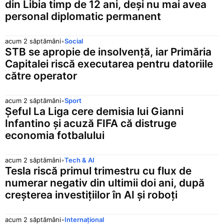
din Libia timp de 12 ani, deși nu mai avea
personal diplomatic permanent
acum 2 săptămâni
•
Social
STB se apropie de insolvență, iar Primăria
Capitalei riscă executarea pentru datoriile
către operator
acum 2 săptămâni
•
Sport
Șeful La Liga cere demisia lui Gianni
Infantino și acuză FIFA că distruge
economia fotbalului
acum 2 săptămâni
•
Tech & AI
Tesla riscă primul trimestru cu flux de
numerar negativ din ultimii doi ani, după
creșterea investițiilor în AI și roboți
acum 2 săptămâni
•
Internațional