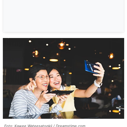
Foto: Kawee Wateesatogkij / Dreamstime.com