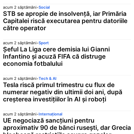
acum 2 săptămâni
•
Social
STB se apropie de insolvență, iar Primăria
Capitalei riscă executarea pentru datoriile
către operator
acum 2 săptămâni
•
Sport
Șeful La Liga cere demisia lui Gianni
Infantino și acuză FIFA că distruge
economia fotbalului
acum 2 săptămâni
•
Tech & AI
Tesla riscă primul trimestru cu flux de
numerar negativ din ultimii doi ani, după
creșterea investițiilor în AI și roboți
acum 2 săptămâni
•
Internațional
UE negociază sancțiuni pentru
aproximativ 90 de bănci rusești, dar Grecia