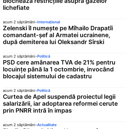
blochează restricțiile asupra gazelor
lichefiate
acum 2 săptămâni
•
Internațional
Zelenski îl numește pe Mîhailo Drapatîi
comandant-șef al Armatei ucrainene,
după demiterea lui Oleksandr Sîrski
acum 2 săptămâni
•
Politică
PSD cere amânarea TVA de 21% pentru
locuințe până la 1 octombrie, invocând
blocajul sistemului de cadastru
acum 2 săptămâni
•
Politică
Curtea de Apel suspendă proiectul legii
salarizării, iar adoptarea reformei cerute
prin PNRR intră în impas
acum 2 săptămâni
•
Actualitate