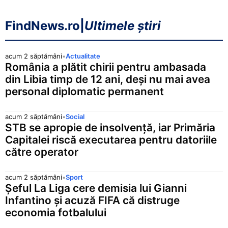
FindNews.ro
|
Ultimele știri
acum 2 săptămâni
•
Actualitate
România a plătit chirii pentru ambasada
din Libia timp de 12 ani, deși nu mai avea
personal diplomatic permanent
acum 2 săptămâni
•
Social
STB se apropie de insolvență, iar Primăria
Capitalei riscă executarea pentru datoriile
către operator
acum 2 săptămâni
•
Sport
Șeful La Liga cere demisia lui Gianni
Infantino și acuză FIFA că distruge
economia fotbalului