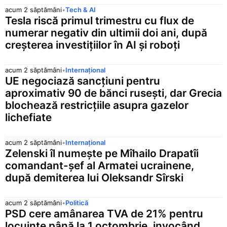
acum 2 săptămâni
•
Tech & AI
Tesla riscă primul trimestru cu flux de
numerar negativ din ultimii doi ani, după
creșterea investițiilor în AI și roboți
acum 2 săptămâni
•
Internațional
UE negociază sancțiuni pentru
aproximativ 90 de bănci rusești, dar Grecia
blochează restricțiile asupra gazelor
lichefiate
acum 2 săptămâni
•
Internațional
Zelenski îl numește pe Mîhailo Drapatîi
comandant-șef al Armatei ucrainene,
după demiterea lui Oleksandr Sîrski
acum 2 săptămâni
•
Politică
PSD cere amânarea TVA de 21% pentru
locuințe până la 1 octombrie, invocând