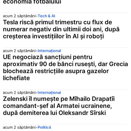
economia fotbalului
acum 2 săptămâni
•
Tech & AI
Tesla riscă primul trimestru cu flux de
numerar negativ din ultimii doi ani, după
creșterea investițiilor în AI și roboți
acum 2 săptămâni
•
Internațional
UE negociază sancțiuni pentru
aproximativ 90 de bănci rusești, dar Grecia
blochează restricțiile asupra gazelor
lichefiate
acum 2 săptămâni
•
Internațional
Zelenski îl numește pe Mîhailo Drapatîi
comandant-șef al Armatei ucrainene,
după demiterea lui Oleksandr Sîrski
acum 2 săptămâni
•
Politică