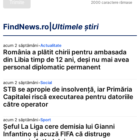
Trimite
2000 caractere rămase
FindNews.ro
|
Ultimele știri
acum 2 săptămâni
•
Actualitate
România a plătit chirii pentru ambasada
din Libia timp de 12 ani, deși nu mai avea
personal diplomatic permanent
acum 2 săptămâni
•
Social
STB se apropie de insolvență, iar Primăria
Capitalei riscă executarea pentru datoriile
către operator
acum 2 săptămâni
•
Sport
Șeful La Liga cere demisia lui Gianni
Infantino și acuză FIFA că distruge