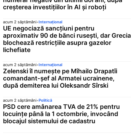
creșterea investițiilor în AI și roboți
acum 2 săptămâni
•
Internațional
UE negociază sancțiuni pentru
aproximativ 90 de bănci rusești, dar Grecia
blochează restricțiile asupra gazelor
lichefiate
acum 2 săptămâni
•
Internațional
Zelenski îl numește pe Mîhailo Drapatîi
comandant-șef al Armatei ucrainene,
după demiterea lui Oleksandr Sîrski
acum 2 săptămâni
•
Politică
PSD cere amânarea TVA de 21% pentru
locuințe până la 1 octombrie, invocând
blocajul sistemului de cadastru