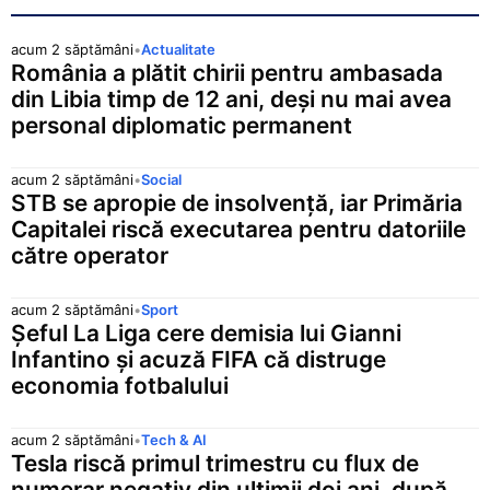
acum 2 săptămâni
•
Actualitate
România a plătit chirii pentru ambasada
din Libia timp de 12 ani, deși nu mai avea
personal diplomatic permanent
acum 2 săptămâni
•
Social
STB se apropie de insolvență, iar Primăria
Capitalei riscă executarea pentru datoriile
către operator
acum 2 săptămâni
•
Sport
Șeful La Liga cere demisia lui Gianni
Infantino și acuză FIFA că distruge
economia fotbalului
acum 2 săptămâni
•
Tech & AI
Tesla riscă primul trimestru cu flux de
numerar negativ din ultimii doi ani, după