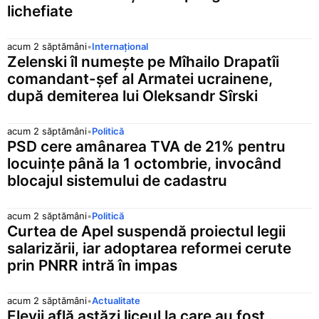
lichefiate
acum 2 săptămâni
•
Internațional
Zelenski îl numește pe Mîhailo Drapatîi
comandant-șef al Armatei ucrainene,
după demiterea lui Oleksandr Sîrski
acum 2 săptămâni
•
Politică
PSD cere amânarea TVA de 21% pentru
locuințe până la 1 octombrie, invocând
blocajul sistemului de cadastru
acum 2 săptămâni
•
Politică
Curtea de Apel suspendă proiectul legii
salarizării, iar adoptarea reformei cerute
prin PNRR intră în impas
acum 2 săptămâni
•
Actualitate
Elevii află astăzi liceul la care au fost