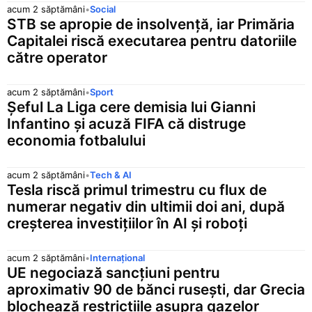
acum 2 săptămâni
•
Social
STB se apropie de insolvență, iar Primăria
Capitalei riscă executarea pentru datoriile
către operator
acum 2 săptămâni
•
Sport
Șeful La Liga cere demisia lui Gianni
Infantino și acuză FIFA că distruge
economia fotbalului
acum 2 săptămâni
•
Tech & AI
Tesla riscă primul trimestru cu flux de
numerar negativ din ultimii doi ani, după
creșterea investițiilor în AI și roboți
acum 2 săptămâni
•
Internațional
UE negociază sancțiuni pentru
aproximativ 90 de bănci rusești, dar Grecia
blochează restricțiile asupra gazelor