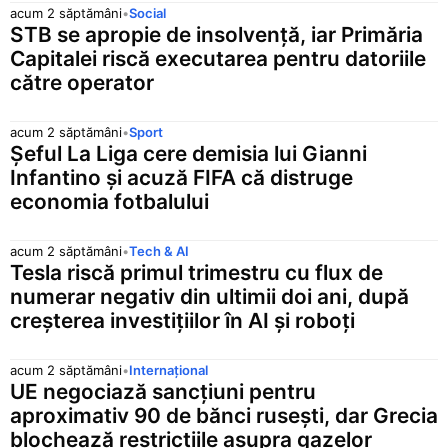
acum 2 săptămâni
•
Social
STB se apropie de insolvență, iar Primăria
Capitalei riscă executarea pentru datoriile
către operator
acum 2 săptămâni
•
Sport
Șeful La Liga cere demisia lui Gianni
Infantino și acuză FIFA că distruge
economia fotbalului
acum 2 săptămâni
•
Tech & AI
Tesla riscă primul trimestru cu flux de
numerar negativ din ultimii doi ani, după
creșterea investițiilor în AI și roboți
acum 2 săptămâni
•
Internațional
UE negociază sancțiuni pentru
aproximativ 90 de bănci rusești, dar Grecia
blochează restricțiile asupra gazelor