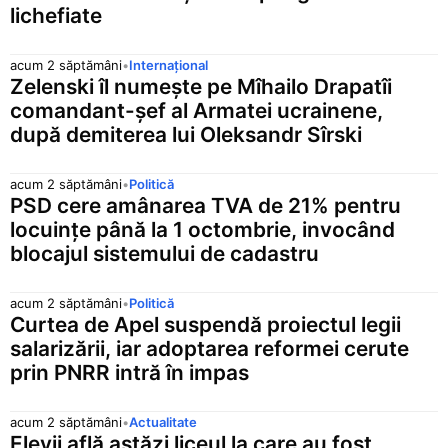
lichefiate
acum 2 săptămâni
•
Internațional
Zelenski îl numește pe Mîhailo Drapatîi
comandant-șef al Armatei ucrainene,
după demiterea lui Oleksandr Sîrski
acum 2 săptămâni
•
Politică
PSD cere amânarea TVA de 21% pentru
locuințe până la 1 octombrie, invocând
blocajul sistemului de cadastru
acum 2 săptămâni
•
Politică
Curtea de Apel suspendă proiectul legii
salarizării, iar adoptarea reformei cerute
prin PNRR intră în impas
acum 2 săptămâni
•
Actualitate
Elevii află astăzi liceul la care au fost