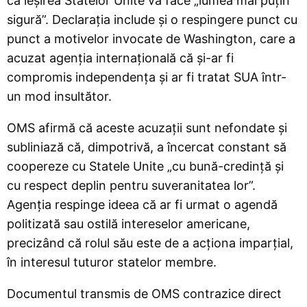
că ieșirea Statelor Unite va face „lumea mai puțin
sigură”. Declarația include și o respingere punct cu
punct a motivelor invocate de Washington, care a
acuzat agenția internațională că și-ar fi
compromis independența și ar fi tratat SUA într-
un mod insultător.
OMS afirmă că aceste acuzații sunt nefondate și
subliniază că, dimpotrivă, a încercat constant să
coopereze cu Statele Unite „cu bună-credință și
cu respect deplin pentru suveranitatea lor”.
Agenția respinge ideea că ar fi urmat o agendă
politizată sau ostilă intereselor americane,
precizând că rolul său este de a acționa imparțial,
în interesul tuturor statelor membre.
Documentul transmis de OMS contrazice direct