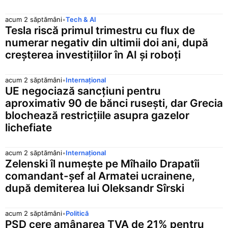
acum 2 săptămâni
•
Tech & AI
Tesla riscă primul trimestru cu flux de
numerar negativ din ultimii doi ani, după
creșterea investițiilor în AI și roboți
acum 2 săptămâni
•
Internațional
UE negociază sancțiuni pentru
aproximativ 90 de bănci rusești, dar Grecia
blochează restricțiile asupra gazelor
lichefiate
acum 2 săptămâni
•
Internațional
Zelenski îl numește pe Mîhailo Drapatîi
comandant-șef al Armatei ucrainene,
după demiterea lui Oleksandr Sîrski
acum 2 săptămâni
•
Politică
PSD cere amânarea TVA de 21% pentru