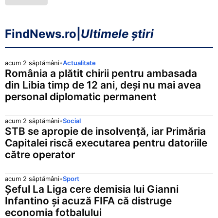
FindNews.ro
|
Ultimele știri
acum 2 săptămâni
•
Actualitate
România a plătit chirii pentru ambasada
din Libia timp de 12 ani, deși nu mai avea
personal diplomatic permanent
acum 2 săptămâni
•
Social
STB se apropie de insolvență, iar Primăria
Capitalei riscă executarea pentru datoriile
către operator
acum 2 săptămâni
•
Sport
Șeful La Liga cere demisia lui Gianni
Infantino și acuză FIFA că distruge
economia fotbalului