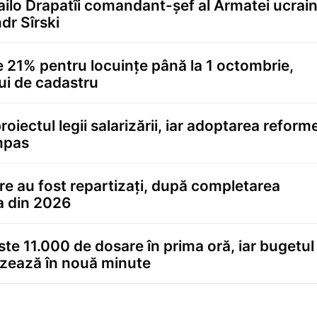
ailo Drapatîi comandant-șef al Armatei ucrai
dr Sîrski
21% pentru locuințe până la 1 octombrie,
ui de cadastru
iectul legii salarizării, iar adoptarea reforme
impas
 care au fost repartizați, după completarea
a din 2026
te 11.000 de dosare în prima oră, iar bugetul
izează în nouă minute