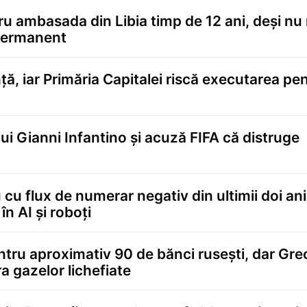
tru ambasada din Libia timp de 12 ani, deși nu
 permanent
ă, iar Primăria Capitalei riscă executarea pe
lui Gianni Infantino și acuză FIFA că distruge
 cu flux de numerar negativ din ultimii doi ani
în AI și roboți
tru aproximativ 90 de bănci rusești, dar Gre
a gazelor lichefiate