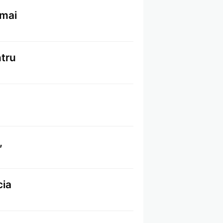
 mai
ntru
,
cia