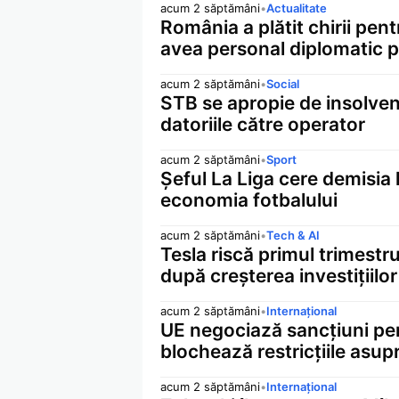
acum 2 săptămâni
•
Actualitate
România a plătit chirii pen
avea personal diplomatic
acum 2 săptămâni
•
Social
STB se apropie de insolvenț
datoriile către operator
acum 2 săptămâni
•
Sport
Șeful La Liga cere demisia 
economia fotbalului
acum 2 săptămâni
•
Tech & AI
Tesla riscă primul trimestru
după creșterea investițiilor 
acum 2 săptămâni
•
Internațional
UE negociază sancțiuni pen
blochează restricțiile asupr
acum 2 săptămâni
•
Internațional