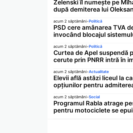
Zelenski îl numește pe Mîh
după demiterea lui Oleksan
acum 2 săptămâni
•
Politică
PSD cere amânarea TVA de 
invocând blocajul sistemul
acum 2 săptămâni
•
Politică
Curtea de Apel suspendă pro
cerute prin PNRR intră în 
acum 2 săptămâni
•
Actualitate
Elevii află astăzi liceul la
opțiunilor pentru admitere
acum 2 săptămâni
•
Social
Programul Rabla atrage pes
pentru motociclete se epu