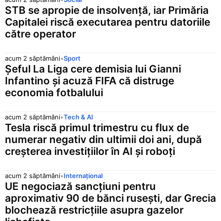
STB se apropie de insolvență, iar Primăria
Capitalei riscă executarea pentru datoriile
către operator
acum 2 săptămâni
•
Sport
Șeful La Liga cere demisia lui Gianni
Infantino și acuză FIFA că distruge
economia fotbalului
acum 2 săptămâni
•
Tech & AI
Tesla riscă primul trimestru cu flux de
numerar negativ din ultimii doi ani, după
creșterea investițiilor în AI și roboți
acum 2 săptămâni
•
Internațional
UE negociază sancțiuni pentru
aproximativ 90 de bănci rusești, dar Grecia
blochează restricțiile asupra gazelor