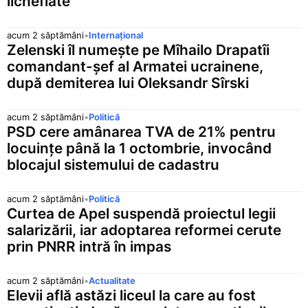
lichefiate
acum 2 săptămâni
•
Internațional
Zelenski îl numește pe Mîhailo Drapatîi
comandant-șef al Armatei ucrainene,
după demiterea lui Oleksandr Sîrski
acum 2 săptămâni
•
Politică
PSD cere amânarea TVA de 21% pentru
locuințe până la 1 octombrie, invocând
blocajul sistemului de cadastru
acum 2 săptămâni
•
Politică
Curtea de Apel suspendă proiectul legii
salarizării, iar adoptarea reformei cerute
prin PNRR intră în impas
acum 2 săptămâni
•
Actualitate
Elevii află astăzi liceul la care au fost