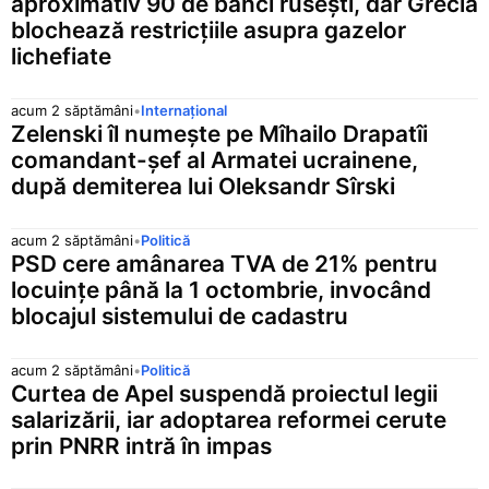
aproximativ 90 de bănci rusești, dar Grecia
blochează restricțiile asupra gazelor
lichefiate
acum 2 săptămâni
•
Internațional
Zelenski îl numește pe Mîhailo Drapatîi
comandant-șef al Armatei ucrainene,
după demiterea lui Oleksandr Sîrski
acum 2 săptămâni
•
Politică
PSD cere amânarea TVA de 21% pentru
locuințe până la 1 octombrie, invocând
blocajul sistemului de cadastru
acum 2 săptămâni
•
Politică
Curtea de Apel suspendă proiectul legii
salarizării, iar adoptarea reformei cerute
prin PNRR intră în impas