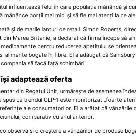
ul influențează felul în care populația mănâncă și cum
să mănânce porții mai mici și să fie mai atenți la ce ale
ă și de marile lanțuri de retail. Simon Roberts, direct
 din Marea Britanie, a declarat că firma începe să sim
sesc medicamente pentru reducerea apetitului se orient
i alimente bogate în fibre. El a adăugat că Sainsbury’
 compania să facă față schimbării.
l își adaptează oferta
imentar din Regatul Unit, urmărește de asemenea înde
 spus că trendul GLP-1 este monitorizat „foarte atent
referințe ale consumatorilor. El a arătat că vânzările
ciunului, comparativ cu anul anterior.
 observă și o creștere a vânzărilor de produse bogat