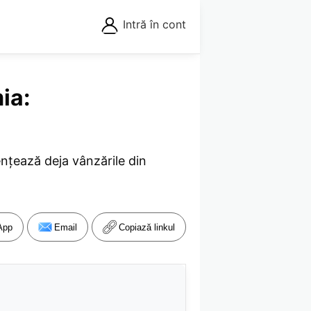
Intră în cont
ia:
ențează deja vânzările din
App
Email
Copiază linkul