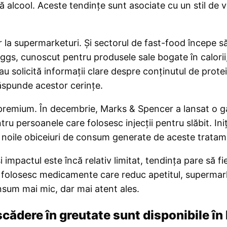
 alcool. Aceste tendințe sunt asociate cu un stil de vi
 la supermarketuri. Și sectorul de fast-food începe să 
reggs, cunoscut pentru produsele sale bogate în calorii
 sau solicită informații clare despre conținutul de prot
răspunde acestor cerințe.
ul premium. În decembrie, Marks & Spencer a lansat o
ru persoanele care folosesc injecții pentru slăbit. Iniț
ul noile obiceiuri de consum generate de aceste tratam
eși impactul este încă relativ limitat, tendința pare să 
folosesc medicamente care reduc apetitul, supermarke
sum mai mic, dar mai atent ales.
cădere în greutate sunt disponibile î