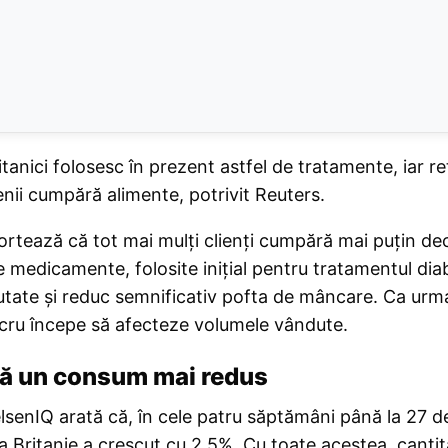
tanici folosesc în prezent astfel de tratamente, iar ret
nii cumpără alimente, potrivit Reuters.
ortează că tot mai mulți clienți cumpără mai puțin dec
e medicamente, folosite inițial pentru tratamentul diab
utate și reduc semnificativ pofta de mâncare. Ca urm
lucru începe să afecteze volumele vândute.
că un consum mai redus
lsenIQ arată că, în cele patru săptămâni până la 27 d
a Britanie a crescut cu 2,5%. Cu toate acestea, canti