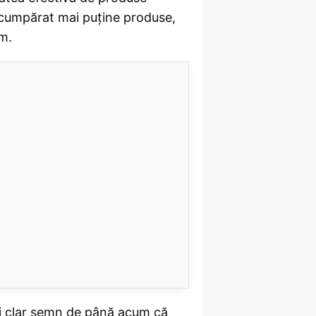
u cumpărat mai puține produse,
m.
mai clar semn de până acum că