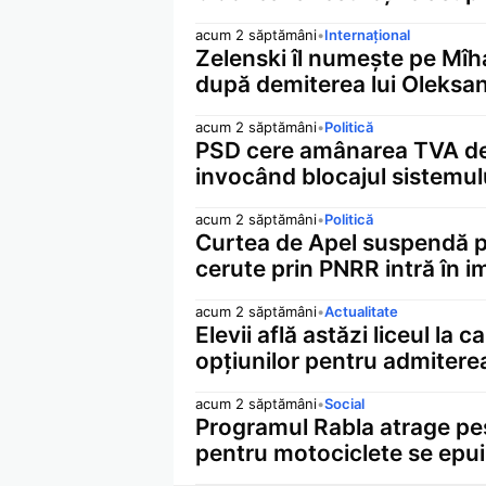
acum 2 săptămâni
•
Internațional
Zelenski îl numește pe Mîh
după demiterea lui Oleksan
acum 2 săptămâni
•
Politică
PSD cere amânarea TVA de 
invocând blocajul sistemul
acum 2 săptămâni
•
Politică
Curtea de Apel suspendă pro
cerute prin PNRR intră în 
acum 2 săptămâni
•
Actualitate
Elevii află astăzi liceul la
opțiunilor pentru admitere
acum 2 săptămâni
•
Social
Programul Rabla atrage pes
pentru motociclete se epu