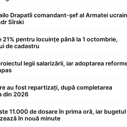
ailo Drapatîi comandant-șef al Armatei ucrai
dr Sîrski
21% pentru locuințe până la 1 octombrie,
ui de cadastru
iectul legii salarizării, iar adoptarea reforme
impas
 care au fost repartizați, după completarea
a din 2026
te 11.000 de dosare în prima oră, iar bugetul
izează în nouă minute