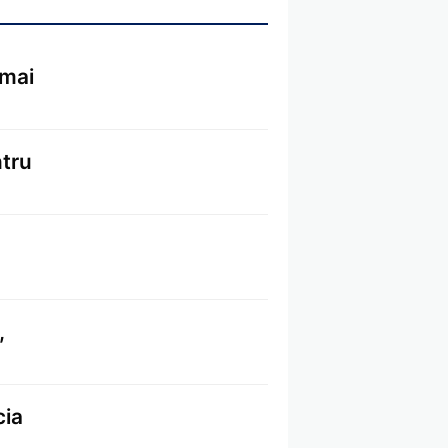
 mai
ntru
,
cia