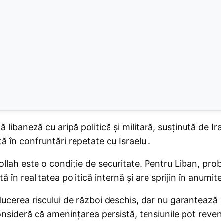
ă libaneză cu aripă politică și militară, susținută de I
tă în confruntări repetate cu Israelul.
llah este o condiție de securitate. Pentru Liban, pro
 în realitatea politică internă și are sprijin în anumit
ducerea riscului de război deschis, dar nu garanteaz
sideră că amenințarea persistă, tensiunile pot reveni