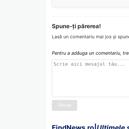
Spune-ți părerea!
Lasă un comentariu mai jos și spune
Pentru a adăuga un comentariu, tre
Trimite
FindNews.ro
|
Ultimele ș