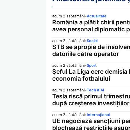
acum 2 săptămâni
•
Actualitate
România a plătit chirii pen
avea personal diplomatic
acum 2 săptămâni
•
Social
STB se apropie de insolvenț
datoriile către operator
acum 2 săptămâni
•
Sport
Șeful La Liga cere demisia 
economia fotbalului
acum 2 săptămâni
•
Tech & AI
Tesla riscă primul trimestru
după creșterea investițiilor 
acum 2 săptămâni
•
Internațional
UE negociază sancțiuni pen
blochează restricțiile asupr