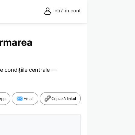
Intră în cont
armarea
re condițiile centrale —
App
Email
Copiază linkul