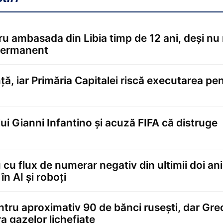
tru ambasada din Libia timp de 12 ani, deși nu
 permanent
ă, iar Primăria Capitalei riscă executarea pe
lui Gianni Infantino și acuză FIFA că distruge
 cu flux de numerar negativ din ultimii doi ani
în AI și roboți
tru aproximativ 90 de bănci rusești, dar Gre
a gazelor lichefiate