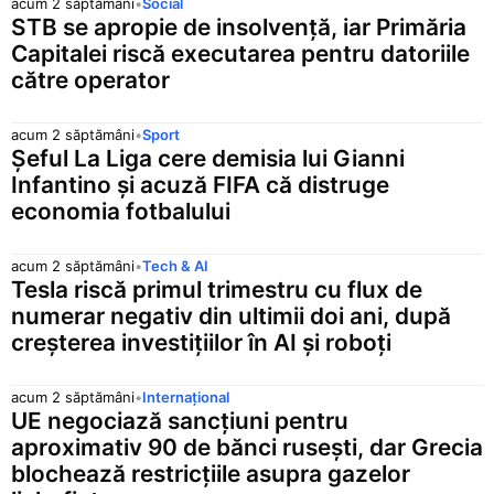
acum 2 săptămâni
•
Social
STB se apropie de insolvență, iar Primăria
Capitalei riscă executarea pentru datoriile
către operator
acum 2 săptămâni
•
Sport
Șeful La Liga cere demisia lui Gianni
Infantino și acuză FIFA că distruge
economia fotbalului
acum 2 săptămâni
•
Tech & AI
Tesla riscă primul trimestru cu flux de
numerar negativ din ultimii doi ani, după
creșterea investițiilor în AI și roboți
acum 2 săptămâni
•
Internațional
UE negociază sancțiuni pentru
aproximativ 90 de bănci rusești, dar Grecia
blochează restricțiile asupra gazelor