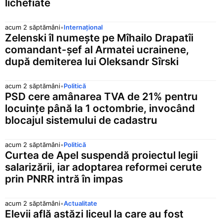
lichefiate
acum 2 săptămâni
•
Internațional
Zelenski îl numește pe Mîhailo Drapatîi
comandant-șef al Armatei ucrainene,
după demiterea lui Oleksandr Sîrski
acum 2 săptămâni
•
Politică
PSD cere amânarea TVA de 21% pentru
locuințe până la 1 octombrie, invocând
blocajul sistemului de cadastru
acum 2 săptămâni
•
Politică
Curtea de Apel suspendă proiectul legii
salarizării, iar adoptarea reformei cerute
prin PNRR intră în impas
acum 2 săptămâni
•
Actualitate
Elevii află astăzi liceul la care au fost