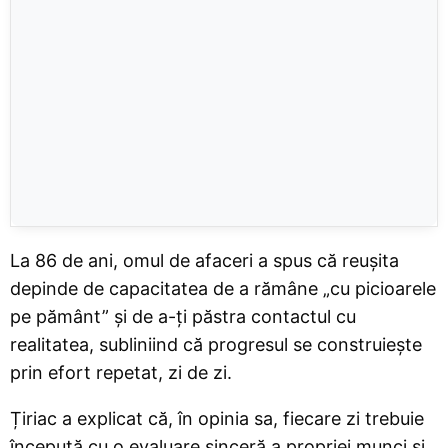
La 86 de ani, omul de afaceri a spus că reușita
depinde de capacitatea de a rămâne „cu picioarele
pe pământ” și de a-ți păstra contactul cu
realitatea, subliniind că progresul se construiește
prin efort repetat, zi de zi.
Țiriac a explicat că, în opinia sa, fiecare zi trebuie
începută cu o evaluare sinceră a propriei munci și