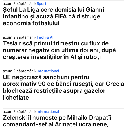
acum 2 săptămâni
•
Sport
Șeful La Liga cere demisia lui Gianni
Infantino și acuză FIFA că distruge
economia fotbalului
acum 2 săptămâni
•
Tech & AI
Tesla riscă primul trimestru cu flux de
numerar negativ din ultimii doi ani, după
creșterea investițiilor în AI și roboți
acum 2 săptămâni
•
Internațional
UE negociază sancțiuni pentru
aproximativ 90 de bănci rusești, dar Grecia
blochează restricțiile asupra gazelor
lichefiate
acum 2 săptămâni
•
Internațional
Zelenski îl numește pe Mîhailo Drapatîi
comandant-șef al Armatei ucrainene,