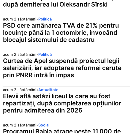
după demiterea lui Oleksandr Sîrski
acum 2 săptămâni
•
Politică
PSD cere amânarea TVA de 21% pentru
locuințe până la 1 octombrie, invocând
blocajul sistemului de cadastru
acum 2 săptămâni
•
Politică
Curtea de Apel suspendă proiectul legii
salarizării, iar adoptarea reformei cerute
prin PNRR intră în impas
acum 2 săptămâni
•
Actualitate
Elevii află astăzi liceul la care au fost
repartizați, după completarea opțiunilor
pentru admiterea din 2026
acum 2 săptămâni
•
Social
Programul Rabla atrage peste 11.000 de