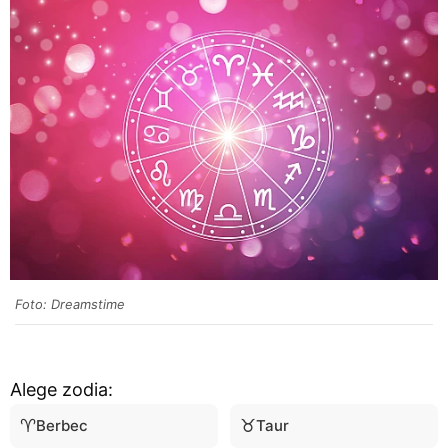
Foto: Dreamstime
Alege zodia:
♈
♉
Berbec
Taur