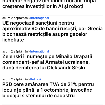
numerar negativ din ultimii doi ani, după
creșterea investițiilor în AI și roboți
acum 2 săptămâni
•
Internațional
UE negociază sancțiuni pentru
aproximativ 90 de bănci rusești, dar Grecia
blochează restricțiile asupra gazelor
lichefiate
acum 2 săptămâni
•
Internațional
Zelenski îl numește pe Mîhailo Drapatîi
comandant-șef al Armatei ucrainene,
după demiterea lui Oleksandr Sîrski
acum 2 săptămâni
•
Politică
PSD cere amânarea TVA de 21% pentru
locuințe până la 1 octombrie, invocând
blocajul sistemului de cadastru