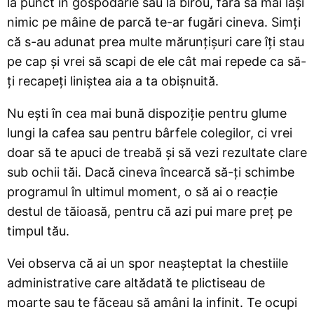
la punct în gospodărie sau la birou, fără să mai lași
nimic pe mâine de parcă te-ar fugări cineva. Simți
că s-au adunat prea multe mărunțișuri care îți stau
pe cap și vrei să scapi de ele cât mai repede ca să-
ți recapeți liniștea aia a ta obișnuită.
Nu ești în cea mai bună dispoziție pentru glume
lungi la cafea sau pentru bârfele colegilor, ci vrei
doar să te apuci de treabă și să vezi rezultate clare
sub ochii tăi. Dacă cineva încearcă să-ți schimbe
programul în ultimul moment, o să ai o reacție
destul de tăioasă, pentru că azi pui mare preț pe
timpul tău.
Vei observa că ai un spor neașteptat la chestiile
administrative care altădată te plictiseau de
moarte sau te făceau să amâni la infinit. Te ocupi