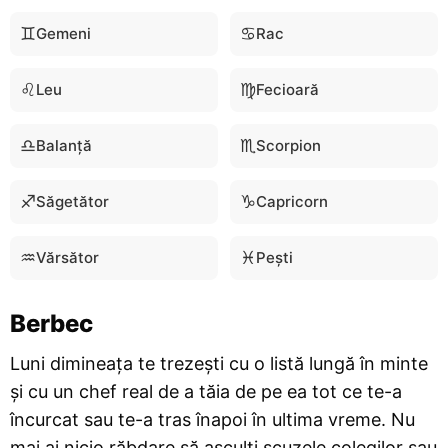
♊
♋
Gemeni
Rac
♌
♍
Leu
Fecioară
♎
♏
Balanță
Scorpion
♐
♑
Săgetător
Capricorn
♒
♓
Vărsător
Pești
Berbec
Luni dimineața te trezești cu o listă lungă în minte
și cu un chef real de a tăia de pe ea tot ce te-a
încurcat sau te-a tras înapoi în ultima vreme. Nu
mai ai nicio răbdare să asculți scuzele colegilor sau