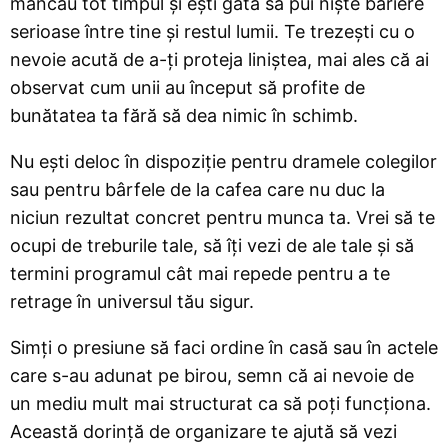
mâncau tot timpul și ești gata să pui niște bariere
serioase între tine și restul lumii. Te trezești cu o
nevoie acută de a-ți proteja liniștea, mai ales că ai
observat cum unii au început să profite de
bunătatea ta fără să dea nimic în schimb.
Nu ești deloc în dispoziție pentru dramele colegilor
sau pentru bârfele de la cafea care nu duc la
niciun rezultat concret pentru munca ta. Vrei să te
ocupi de treburile tale, să îți vezi de ale tale și să
termini programul cât mai repede pentru a te
retrage în universul tău sigur.
Simți o presiune să faci ordine în casă sau în actele
care s-au adunat pe birou, semn că ai nevoie de
un mediu mult mai structurat ca să poți funcționa.
Această dorință de organizare te ajută să vezi