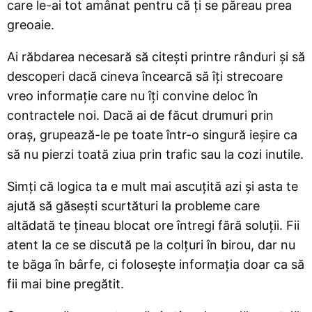
care le-ai tot amânat pentru că ți se păreau prea
greoaie.
Ai răbdarea necesară să citești printre rânduri și să
descoperi dacă cineva încearcă să îți strecoare
vreo informație care nu îți convine deloc în
contractele noi. Dacă ai de făcut drumuri prin
oraș, grupează-le pe toate într-o singură ieșire ca
să nu pierzi toată ziua prin trafic sau la cozi inutile.
Simți că logica ta e mult mai ascuțită azi și asta te
ajută să găsești scurtături la probleme care
altădată te țineau blocat ore întregi fără soluții. Fii
atent la ce se discută pe la colțuri în birou, dar nu
te băga în bârfe, ci folosește informația doar ca să
fii mai bine pregătit.