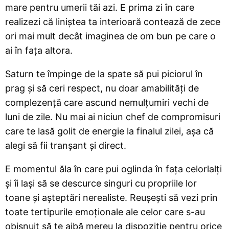
mare pentru umerii tăi azi. E prima zi în care
realizezi că liniștea ta interioară contează de zece
ori mai mult decât imaginea de om bun pe care o
ai în fața altora.
Saturn te împinge de la spate să pui piciorul în
prag și să ceri respect, nu doar amabilități de
complezență care ascund nemulțumiri vechi de
luni de zile. Nu mai ai niciun chef de compromisuri
care te lasă golit de energie la finalul zilei, așa că
alegi să fii tranșant și direct.
E momentul ăla în care pui oglinda în fața celorlalți
și îi lași să se descurce singuri cu propriile lor
toane și așteptări nerealiste. Reușești să vezi prin
toate tertipurile emoționale ale celor care s-au
obișnuit să te aibă mereu la dispoziție pentru orice