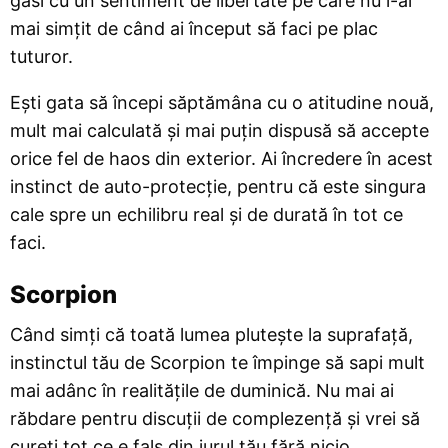
găsi cu un sentiment de libertate pe care nu l-ai
mai simțit de când ai început să faci pe plac
tuturor.
Ești gata să începi săptămâna cu o atitudine nouă,
mult mai calculată și mai puțin dispusă să accepte
orice fel de haos din exterior. Ai încredere în acest
instinct de auto-protecție, pentru că este singura
cale spre un echilibru real și de durată în tot ce
faci.
Scorpion
Când simți că toată lumea plutește la suprafață,
instinctul tău de Scorpion te împinge să sapi mult
mai adânc în realitățile de duminică. Nu mai ai
răbdare pentru discuții de complezență și vrei să
cureți tot ce e fals din jurul tău fără nicio