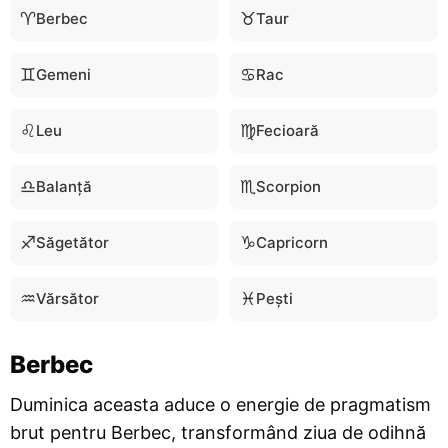
♈
♉
Berbec
Taur
♊
♋
Gemeni
Rac
♌
♍
Leu
Fecioară
♎
♏
Balanță
Scorpion
♐
♑
Săgetător
Capricorn
♒
♓
Vărsător
Pești
Berbec
Duminica aceasta aduce o energie de pragmatism
brut pentru Berbec, transformând ziua de odihnă