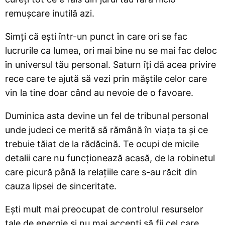
remușcare inutilă azi.
Simți că ești într-un punct în care ori se fac
lucrurile ca lumea, ori mai bine nu se mai fac deloc
în universul tău personal. Saturn îți dă acea privire
rece care te ajută să vezi prin măștile celor care
vin la tine doar când au nevoie de o favoare.
Duminica asta devine un fel de tribunal personal
unde judeci ce merită să rămână în viața ta și ce
trebuie tăiat de la rădăcină. Te ocupi de micile
detalii care nu funcționează acasă, de la robinetul
care picură până la relațiile care s-au răcit din
cauza lipsei de sinceritate.
Ești mult mai preocupat de controlul resurselor
tale de energie și nu mai accepți să fii cel care