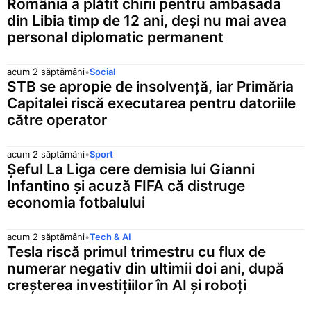
România a plătit chirii pentru ambasada
din Libia timp de 12 ani, deși nu mai avea
personal diplomatic permanent
acum 2 săptămâni
•
Social
STB se apropie de insolvență, iar Primăria
Capitalei riscă executarea pentru datoriile
către operator
acum 2 săptămâni
•
Sport
Șeful La Liga cere demisia lui Gianni
Infantino și acuză FIFA că distruge
economia fotbalului
acum 2 săptămâni
•
Tech & AI
Tesla riscă primul trimestru cu flux de
numerar negativ din ultimii doi ani, după
creșterea investițiilor în AI și roboți