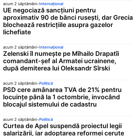
acum 2 săptămâni
•
Internațional
UE negociază sancțiuni pentru
aproximativ 90 de bănci rusești, dar Grecia
blochează restricțiile asupra gazelor
lichefiate
acum 2 săptămâni
•
Internațional
Zelenski îl numește pe Mîhailo Drapatîi
comandant-șef al Armatei ucrainene,
după demiterea lui Oleksandr Sîrski
acum 2 săptămâni
•
Politică
PSD cere amânarea TVA de 21% pentru
locuințe până la 1 octombrie, invocând
blocajul sistemului de cadastru
acum 2 săptămâni
•
Politică
Curtea de Apel suspendă proiectul legii
salarizării, iar adoptarea reformei cerute