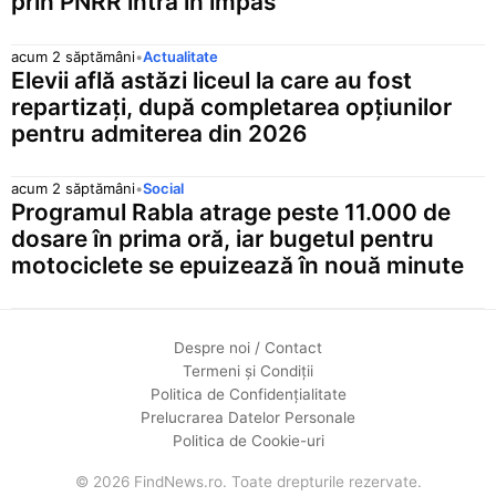
prin PNRR intră în impas
acum 2 săptămâni
•
Actualitate
Elevii află astăzi liceul la care au fost
repartizați, după completarea opțiunilor
pentru admiterea din 2026
acum 2 săptămâni
•
Social
Programul Rabla atrage peste 11.000 de
dosare în prima oră, iar bugetul pentru
motociclete se epuizează în nouă minute
Despre noi / Contact
Termeni și Condiții
Politica de Confidențialitate
Prelucrarea Datelor Personale
Politica de Cookie-uri
© 2026 FindNews.ro. Toate drepturile rezervate.