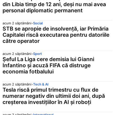
din Libia timp de 12 ani, deși nu mai avea
personal diplomatic permanent
acum 2 săptămâni
•
Social
STB se apropie de insolvență, iar Primăria
Capitalei riscă executarea pentru datoriile
către operator
acum 2 săptămâni
•
Sport
Șeful La Liga cere demisia lui Gianni
Infantino și acuză FIFA că distruge
economia fotbalului
acum 2 săptămâni
•
Tech & AI
Tesla riscă primul trimestru cu flux de
numerar negativ din ultimii doi ani, după
creșterea investițiilor în AI și roboți
acum 2 săptămâni
•
Internațional