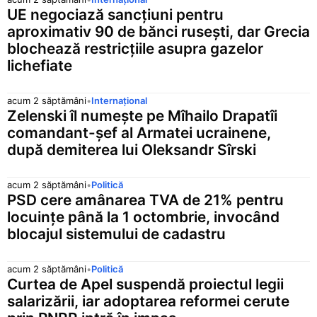
UE negociază sancțiuni pentru
aproximativ 90 de bănci rusești, dar Grecia
blochează restricțiile asupra gazelor
lichefiate
acum 2 săptămâni
•
Internațional
Zelenski îl numește pe Mîhailo Drapatîi
comandant-șef al Armatei ucrainene,
după demiterea lui Oleksandr Sîrski
acum 2 săptămâni
•
Politică
PSD cere amânarea TVA de 21% pentru
locuințe până la 1 octombrie, invocând
blocajul sistemului de cadastru
acum 2 săptămâni
•
Politică
Curtea de Apel suspendă proiectul legii
salarizării, iar adoptarea reformei cerute