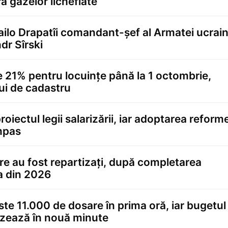
a gazelor lichefiate
ailo Drapatîi comandant-șef al Armatei ucrai
dr Sîrski
21% pentru locuințe până la 1 octombrie,
ui de cadastru
iectul legii salarizării, iar adoptarea reforme
impas
 care au fost repartizați, după completarea
a din 2026
te 11.000 de dosare în prima oră, iar bugetul
izează în nouă minute