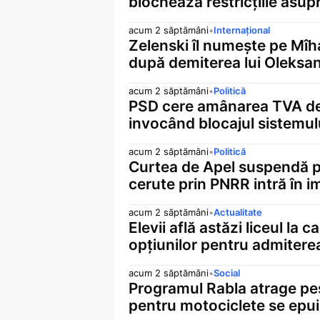
blochează restricțiile asupr
acum 2 săptămâni
•
Internațional
Zelenski îl numește pe Mîh
după demiterea lui Oleksan
acum 2 săptămâni
•
Politică
PSD cere amânarea TVA de 
invocând blocajul sistemul
acum 2 săptămâni
•
Politică
Curtea de Apel suspendă pro
cerute prin PNRR intră în 
acum 2 săptămâni
•
Actualitate
Elevii află astăzi liceul la
opțiunilor pentru admitere
acum 2 săptămâni
•
Social
Programul Rabla atrage pes
pentru motociclete se epu