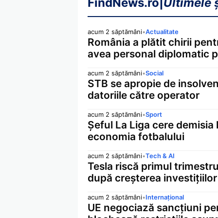
FindNews.ro
|
Ultimele ș
acum 2 săptămâni
•
Actualitate
România a plătit chirii pen
avea personal diplomatic
acum 2 săptămâni
•
Social
STB se apropie de insolvenț
datoriile către operator
acum 2 săptămâni
•
Sport
Șeful La Liga cere demisia 
economia fotbalului
acum 2 săptămâni
•
Tech & AI
Tesla riscă primul trimestru
după creșterea investițiilor 
acum 2 săptămâni
•
Internațional
UE negociază sancțiuni pen