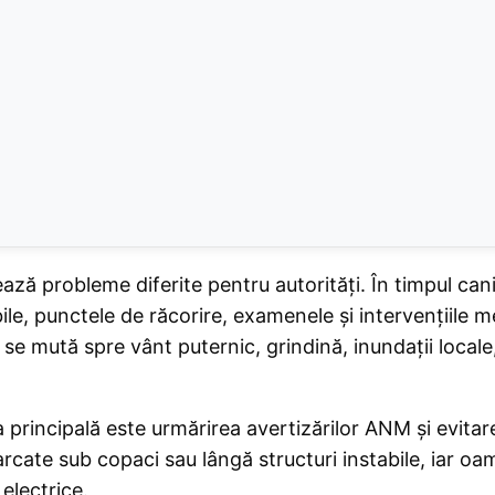
ză probleme diferite pentru autorități. În timpul canic
le, punctele de răcorire, examenele și intervențiile m
e se mută spre vânt puternic, grindină, inundații locale,
rincipală este urmărirea avertizărilor ANM și evitare
arcate sub copaci sau lângă structuri instabile, iar oa
electrice.