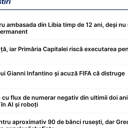
tiri
tru ambasada din Libia timp de 12 ani, deși nu
 permanent
ă, iar Primăria Capitalei riscă executarea pe
lui Gianni Infantino și acuză FIFA că distruge
 cu flux de numerar negativ din ultimii doi ani
în AI și roboți
tru aproximativ 90 de bănci rusești, dar Gre