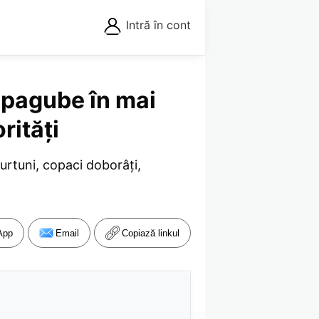
Intră în cont
 pagube în mai
rități
urtuni, copaci doborâți,
App
Email
Copiază linkul