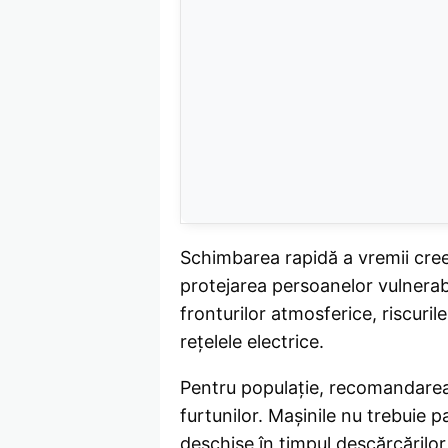
Schimbarea rapidă a vremii creea
protejarea persoanelor vulnerabi
fronturilor atmosferice, riscuril
rețelele electrice.
Pentru populație, recomandarea p
furtunilor. Mașinile nu trebuie p
deschise în timpul descărcărilor 