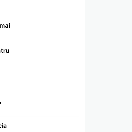
 mai
ntru
,
cia