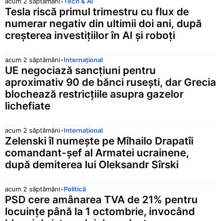
acum 2 săptămâni
•
Tech & AI
Tesla riscă primul trimestru cu flux de
numerar negativ din ultimii doi ani, după
creșterea investițiilor în AI și roboți
acum 2 săptămâni
•
Internațional
UE negociază sancțiuni pentru
aproximativ 90 de bănci rusești, dar Grecia
blochează restricțiile asupra gazelor
lichefiate
acum 2 săptămâni
•
Internațional
Zelenski îl numește pe Mîhailo Drapatîi
comandant-șef al Armatei ucrainene,
după demiterea lui Oleksandr Sîrski
acum 2 săptămâni
•
Politică
PSD cere amânarea TVA de 21% pentru
locuințe până la 1 octombrie, invocând