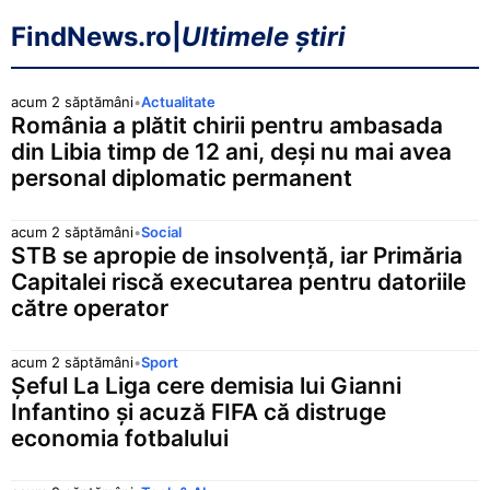
FindNews.ro
|
Ultimele știri
acum 2 săptămâni
•
Actualitate
România a plătit chirii pentru ambasada
din Libia timp de 12 ani, deși nu mai avea
personal diplomatic permanent
acum 2 săptămâni
•
Social
STB se apropie de insolvență, iar Primăria
Capitalei riscă executarea pentru datoriile
către operator
acum 2 săptămâni
•
Sport
Șeful La Liga cere demisia lui Gianni
Infantino și acuză FIFA că distruge
economia fotbalului