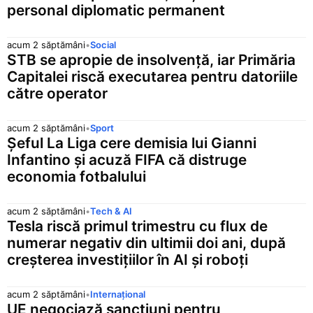
personal diplomatic permanent
acum 2 săptămâni
•
Social
STB se apropie de insolvență, iar Primăria
Capitalei riscă executarea pentru datoriile
către operator
acum 2 săptămâni
•
Sport
Șeful La Liga cere demisia lui Gianni
Infantino și acuză FIFA că distruge
economia fotbalului
acum 2 săptămâni
•
Tech & AI
Tesla riscă primul trimestru cu flux de
numerar negativ din ultimii doi ani, după
creșterea investițiilor în AI și roboți
acum 2 săptămâni
•
Internațional
UE negociază sancțiuni pentru