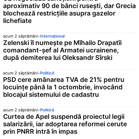
aproximativ 90 de bănci rusești, dar Grecia
blochează restricțiile asupra gazelor
lichefiate
acum 2 săptămâni
•
Internațional
Zelenski îl numește pe Mîhailo Drapatîi
comandant-șef al Armatei ucrainene,
după demiterea lui Oleksandr Sîrski
acum 2 săptămâni
•
Politică
PSD cere amânarea TVA de 21% pentru
locuințe până la 1 octombrie, invocând
blocajul sistemului de cadastru
acum 2 săptămâni
•
Politică
Curtea de Apel suspendă proiectul legii
salarizării, iar adoptarea reformei cerute
prin PNRR intră în impas