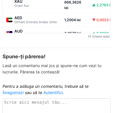
XAU
666,3626
▲ 2,2763 (
Gram Aur
lei
AED
1,2004 lei
▼ 0,0023 (
Dirham Emirate Arabe Unite
AUD
3,0570 lei
▲ 0,0068 (
Dolar australian
Embed tabel
BRL
0,8546 lei
▼ 0,0019 (
Real brazilian
Spune-ți părerea!
CAD
3,1681 lei
▼ 0,0051 (0
Dolar canadian
Lasă un comentariu mai jos și spune-ne cum vezi tu
CNY
lucrurile. Părerea ta contează!
0,6406 lei
▼ 0,0013 (
Yuan chinezesc
CZK
Pentru a adăuga un comentariu, trebuie să te
0,2080 lei
—
Coroană cehă
Înregistrezi
sau să te
Autentifici
.
DKK
0,6820 lei
▼ 0,0002 (
Coroană daneză
EGP