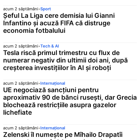
MDL
acum 2 săptămâni
•
Sport
0,2513 lei
—
Leu moldovenesc
Șeful La Liga cere demisia lui Gianni
Infantino și acuză FIFA că distruge
MXN
0,2481 lei
▲ 0,0007 (
Peso mexican
economia fotbalului
MYR
1,0948 lei
▼ 0,0009 (
Ringgit malaysian
acum 2 săptămâni
•
Tech & AI
Tesla riscă primul trimestru cu flux de
NOK
numerar negativ din ultimii doi ani, după
0,4533 lei
▲ 0,0002 (
Coroană norvegiană
creșterea investițiilor în AI și roboți
NZD
2,5242 lei
▲ 0,0036 (
Dolar neozeelandez
acum 2 săptămâni
•
Internațional
UE negociază sancțiuni pentru
PHP
0,0734 lei
▲ 0,0001 (0
Peso filipinez
aproximativ 90 de bănci rusești, dar Grecia
blochează restricțiile asupra gazelor
PLN
1,1940 lei
▲ 0,0024 (
lichefiate
Zlot polonez
RSD
0,0434 lei
—
acum 2 săptămâni
•
Internațional
Dinar sârbesc
Zelenski îl numește pe Mîhailo Drapatîi
RUB