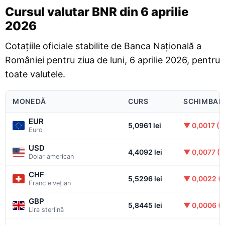
Cursul valutar BNR din 6 aprilie
2026
Cotațiile oficiale stabilite de Banca Națională a
României pentru ziua de luni, 6 aprilie 2026, pentru
toate valutele.
MONEDĂ
CURS
SCHIMBAR
EUR
5,0961 lei
▼ 0,0017 (
Euro
USD
4,4092 lei
▼ 0,0077 (0
Dolar american
CHF
5,5296 lei
▼ 0,0022 (
Franc elvețian
GBP
5,8445 lei
▼ 0,0006 (
Lira sterlină