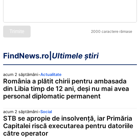
0,0810 lei
▼ 0,0003 (
Liră egipteană
HKD
0,5626 lei
▼ 0,0009 (
Dolar din Hong Kong
100 HUF
Trimite
2000 caractere rămase
1,3348 lei
▲ 0,0119 (0
Forint maghiar
100 IDR
0,0260 lei
—
Rupie indoneziană
FindNews.ro
|
Ultimele știri
ILS
1,4081 lei
▼ 0,0009 (
Shekel israelian
acum 2 săptămâni
•
Actualitate
România a plătit chirii pentru ambasada
INR
0,0474 lei
▼ 0,0002 (
Rupie indiană
din Libia timp de 12 ani, deși nu mai avea
personal diplomatic permanent
100 ISK
3,5292 lei
▼ 0,0011 (0
Coroană islandeză
acum 2 săptămâni
•
Social
100 JPY
2,7667 lei
▼ 0,0009 (
STB se apropie de insolvență, iar Primăria
Yen japonez
Capitalei riscă executarea pentru datoriile
100 KRW
către operator
0,2936 lei
▲ 0,0011 (0
Won sud-coreean