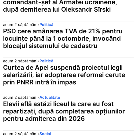
comandant-șef al Armatei ucrainene,
0,0551 lei
—
Rublă rusă
după demiterea lui Oleksandr Sîrski
SEK
0,4687 lei
▲ 0,0004 (
Coroană suedeză
acum 2 săptămâni
•
Politică
PSD cere amânarea TVA de 21% pentru
SGD
3,4357 lei
▲ 0,0003 (
locuințe până la 1 octombrie, invocând
Dolar singaporez
blocajul sistemului de cadastru
THB
0,1359 lei
▲ 0,0004 (
Baht thailandez
acum 2 săptămâni
•
Politică
TRY
Curtea de Apel suspendă proiectul legii
0,0986 lei
▼ 0,0002 (
Lira turcească
salarizării, iar adoptarea reformei cerute
UAH
prin PNRR intră în impas
0,1012 lei
—
Hrivnă ucraineană
ZAR
acum 2 săptămâni
•
Actualitate
0,2621 lei
▲ 0,0018 (
Rand sud-african
Elevii află astăzi liceul la care au fost
repartizați, după completarea opțiunilor
XDR
6,0030 lei
▼ 0,0067 (0
pentru admiterea din 2026
Drepturi speciale de tragere
acum 2 săptămâni
•
Social