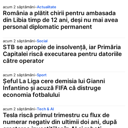
acum 2 săptămâni
•
Actualitate
INR
0,0475 lei
—
România a plătit chirii pentru ambasada
Rupie indiană
din Libia timp de 12 ani, deși nu mai avea
100 ISK
personal diplomatic permanent
3,5214 lei
▲ 0,0039 (0
Coroană islandeză
100 JPY
acum 2 săptămâni
•
Social
2,7743 lei
▼ 0,0158 (
Yen japonez
STB se apropie de insolvență, iar Primăria
Capitalei riscă executarea pentru datoriile
100 KRW
0,2995 lei
—
către operator
Won sud-coreean
MDL
0,2525 lei
—
Leu moldovenesc
acum 2 săptămâni
•
Sport
Șeful La Liga cere demisia lui Gianni
MXN
Infantino și acuză FIFA că distruge
0,2502 lei
▼ 0,0015 (
Peso mexican
economia fotbalului
MYR
1,1102 lei
—
Ringgit malaysian
acum 2 săptămâni
•
Tech & AI
Tesla riscă primul trimestru cu flux de
NOK
0,4523 lei
▲ 0,0002 (
Coroană norvegiană
numerar negativ din ultimii doi ani, după