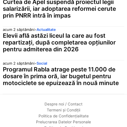
Lira turcească
Curtea de Apel suspendă proiectul legii
salarizării, iar adoptarea reformei cerute
UAH
0,0999 lei
▲ 0,0002 (
prin PNRR intră în impas
Hrivnă ucraineană
ZAR
0,2707 lei
▲ 0,0005 (
acum 2 săptămâni
•
Actualitate
Rand sud-african
Elevii află astăzi liceul la care au fost
XDR
repartizați, după completarea opțiunilor
5,9397 lei
▲ 0,0028 (
Drepturi speciale de tragere
pentru admiterea din 2026
acum 2 săptămâni
•
Social
Programul Rabla atrage peste 11.000 de
dosare în prima oră, iar bugetul pentru
motociclete se epuizează în nouă minute
Despre noi / Contact
Termeni și Condiții
Politica de Confidențialitate
Prelucrarea Datelor Personale