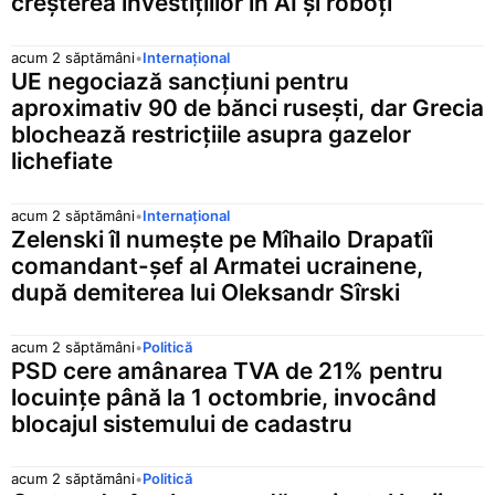
creșterea investițiilor în AI și roboți
NZD
2,5780 lei
▼ 0,0032 (
Dolar neozeelandez
acum 2 săptămâni
•
Internațional
PHP
0,0749 lei
▼ 0,0001 (0
UE negociază sancțiuni pentru
Peso filipinez
aproximativ 90 de bănci rusești, dar Grecia
PLN
blochează restricțiile asupra gazelor
1,2078 lei
▼ 0,0010 (
Zlot polonez
lichefiate
RSD
0,0434 lei
—
Dinar sârbesc
acum 2 săptămâni
•
Internațional
Zelenski îl numește pe Mîhailo Drapatîi
RUB
0,0564 lei
▲ 0,0002 (
comandant-șef al Armatei ucrainene,
Rublă rusă
după demiterea lui Oleksandr Sîrski
SEK
0,4768 lei
—
Coroană suedeză
acum 2 săptămâni
•
Politică
SGD
PSD cere amânarea TVA de 21% pentru
3,4137 lei
▲ 0,0006 (
Dolar singaporez
locuințe până la 1 octombrie, invocând
THB
blocajul sistemului de cadastru
0,1393 lei
▲ 0,0001 (
Baht thailandez
TRY
acum 2 săptămâni
•
Politică
0,0985 lei
—