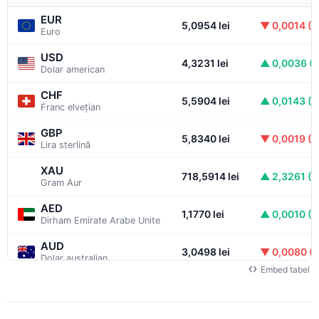
EUR
5,0954 lei
▼ 0,0014 (
Euro
USD
4,3231 lei
▲ 0,0036 (
Dolar american
CHF
5,5904 lei
▲ 0,0143 (
Franc elvețian
GBP
5,8340 lei
▼ 0,0019 (
Lira sterlină
XAU
718,5914 lei
▲ 2,3261 (
Gram Aur
AED
1,1770 lei
▲ 0,0010 (
Dirham Emirate Arabe Unite
AUD
3,0498 lei
▼ 0,0080 (
Dolar australian
Embed tabel
BRL
0,8358 lei
▲ 0,0014 (0
Real brazilian