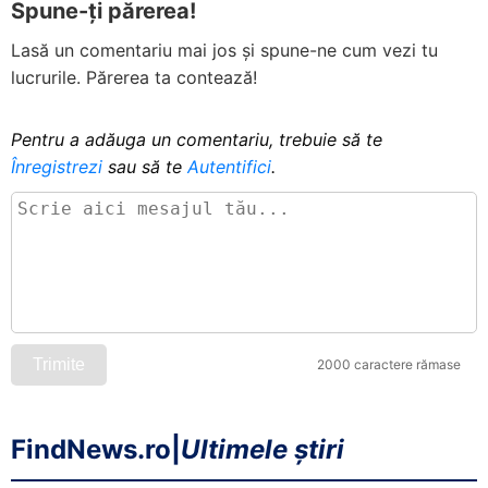
CAD
Spune-ți părerea!
3,1552 lei
▼ 0,0037 (0
Dolar canadian
Lasă un comentariu mai jos și spune-ne cum vezi tu
CNY
0,6284 lei
▲ 0,0032 (
lucrurile. Părerea ta contează!
Yuan chinezesc
CZK
0,2104 lei
▲ 0,0001 (
Pentru a adăuga un comentariu, trebuie să te
Coroană cehă
Înregistrezi
sau să te
Autentifici
.
DKK
0,6820 lei
▼ 0,0002 (
Coroană daneză
EGP
0,0903 lei
▼ 0,0002 (
Liră egipteană
HKD
0,5526 lei
—
Dolar din Hong Kong
100 HUF
1,3449 lei
▲ 0,0029 (
Trimite
2000 caractere rămase
Forint maghiar
100 IDR
0,0257 lei
—
Rupie indoneziană
FindNews.ro
|
Ultimele știri
ILS
1,3867 lei
▼ 0,0004 (
Shekel israelian