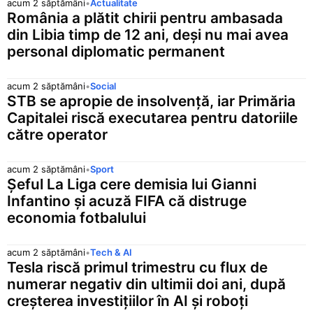
acum 2 săptămâni
•
Actualitate
România a plătit chirii pentru ambasada
din Libia timp de 12 ani, deși nu mai avea
personal diplomatic permanent
acum 2 săptămâni
•
Social
STB se apropie de insolvență, iar Primăria
Capitalei riscă executarea pentru datoriile
către operator
acum 2 săptămâni
•
Sport
Șeful La Liga cere demisia lui Gianni
Infantino și acuză FIFA că distruge
economia fotbalului
acum 2 săptămâni
•
Tech & AI
Tesla riscă primul trimestru cu flux de
numerar negativ din ultimii doi ani, după
creșterea investițiilor în AI și roboți