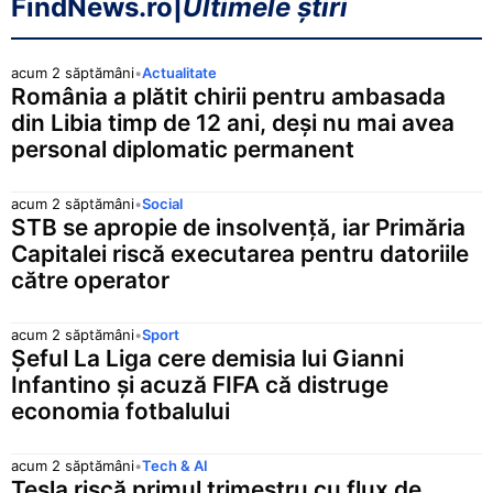
FindNews.ro
|
Ultimele știri
acum 2 săptămâni
•
Actualitate
România a plătit chirii pentru ambasada
din Libia timp de 12 ani, deși nu mai avea
personal diplomatic permanent
acum 2 săptămâni
•
Social
STB se apropie de insolvență, iar Primăria
Capitalei riscă executarea pentru datoriile
către operator
acum 2 săptămâni
•
Sport
Șeful La Liga cere demisia lui Gianni
Infantino și acuză FIFA că distruge
economia fotbalului
acum 2 săptămâni
•
Tech & AI
Tesla riscă primul trimestru cu flux de