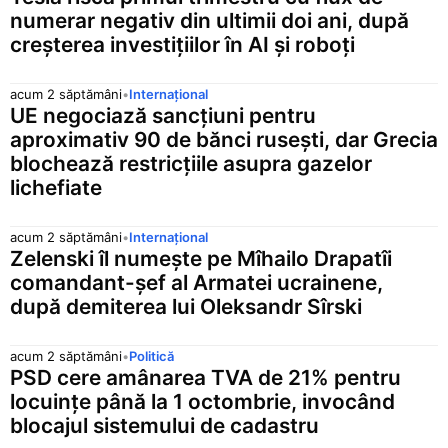
numerar negativ din ultimii doi ani, după
creșterea investițiilor în AI și roboți
acum 2 săptămâni
•
Internațional
UE negociază sancțiuni pentru
aproximativ 90 de bănci rusești, dar Grecia
blochează restricțiile asupra gazelor
lichefiate
acum 2 săptămâni
•
Internațional
Zelenski îl numește pe Mîhailo Drapatîi
comandant-șef al Armatei ucrainene,
după demiterea lui Oleksandr Sîrski
acum 2 săptămâni
•
Politică
PSD cere amânarea TVA de 21% pentru
locuințe până la 1 octombrie, invocând
blocajul sistemului de cadastru