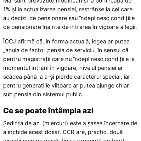
Mai sunt prevăzute modificări și la bonificația de
1% și la actualizarea pensiei, restrânse la cei care
au decizii de pensionare sau îndeplinesc condițiile
de pensionare înainte de intrarea în vigoare a legii.
ÎCCJ afirmă că, în forma actuală, legea ar putea
„anula de facto” pensia de serviciu, în sensul că
pentru magistrații care nu îndeplinesc condițiile la
momentul intrării în vigoare, nivelul pensiei ar
scădea până la a-și pierde caracterul special, iar
pentru generațiile viitoare ar putea ajunge chiar
sub pensia din sistemul public.
Ce se poate întâmpla azi
Ședința de azi (miercuri) este a șasea încercare de
a închide acest dosar. CCR are, practic, două
direcții mari pe masă: fie se pronunță pe fond,