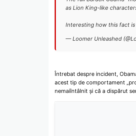
as Lion King-like character
Interesting how this fact i
— Loomer Unleashed (@L
Întrebat despre incident, Obama
acest tip de comportament „profu
nemaiîntâlnit și că a dispărut se