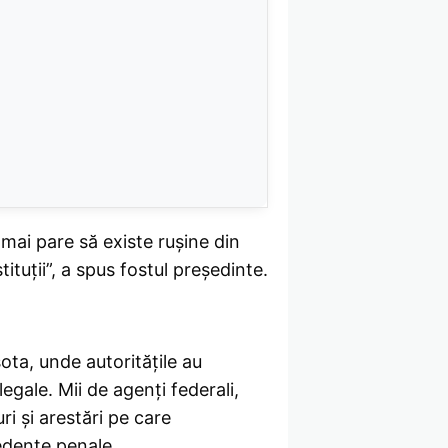
u mai pare să existe rușine din
ituții”, a spus fostul președinte.
ota, unde autoritățile au
gale. Mii de agenți federali,
i și arestări pe care
edente penale.