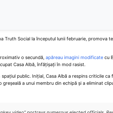
a Truth Social la începutul lunii februarie, promova te
aproximativ o secundă,
apăreau imagini modificate
cu B
cupat Casa Albă, înfățișați în mod rasist.
spațiul public. Inițial, Casa Albă a respins criticile ca f
o greșeală a unui membru din echipă și a eliminat clipu
nkey video” portrays numerous elected officials, R