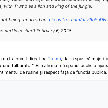
s, with Trump as a lion and king of the jungle.
s not being reported on.
pic.twitter.com/nJz1IbSuDN
oomerUnleashed)
February 6, 2026
 nu l-a numit direct pe
Trump
, dar a spus că majorit
nd tulburător”. El a afirmat că spațiul public a ajuns
ntimentul de rușine și respect față de funcția publică.