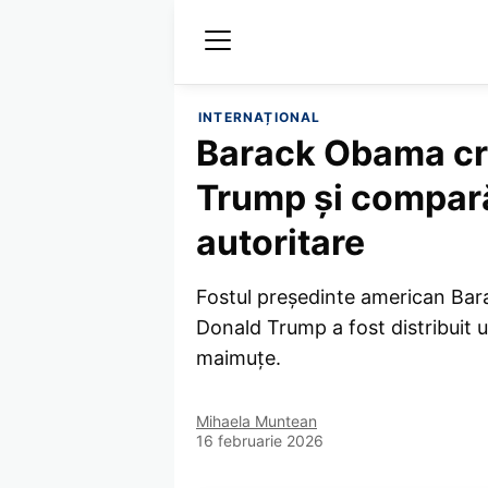
INTERNAȚIONAL
Barack Obama crit
Trump și compară
autoritare
Fostul președinte american Bara
Donald Trump a fost distribuit u
maimuțe.
Mihaela Muntean
16 februarie 2026