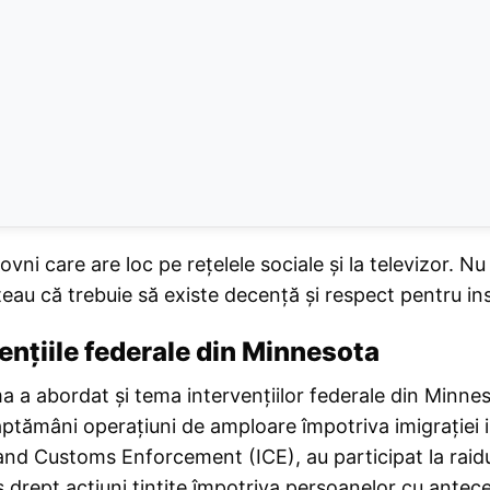
ovni care are loc pe rețelele sociale și la televizor. N
eau că trebuie să existe decență și respect pentru inst
ențiile federale din Minnesota
a a abordat și tema intervențiilor federale din Minnes
tămâni operațiuni de amploare împotriva imigrației ile
and Customs Enforcement (ICE), au participat la raidur
s drept acțiuni țintite împotriva persoanelor cu antec