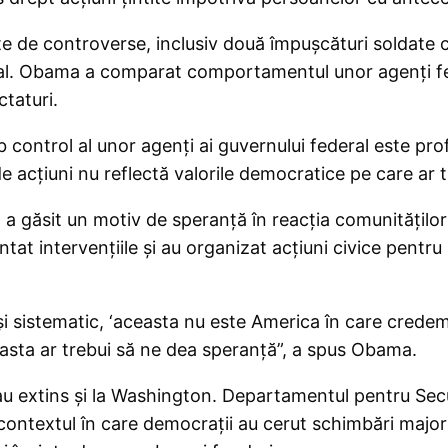
te de controverse, inclusiv două împușcături soldate 
ional. Obama a comparat comportamentul unor agenți fede
ctaturi.
ntrol al unor agenți ai guvernului federal este profun
 de acțiuni nu reflectă valorile democratice pe care ar 
 a găsit un motiv de speranță în reacția comunităților 
at intervențiile și au organizat acțiuni civice pentr
și sistematic, ‘aceasta nu este America în care credem
 asta ar trebui să ne dea speranță”, a spus Obama.
s-au extins și la Washington. Departamentul pentru Sec
în contextul în care democrații au cerut schimbări majo