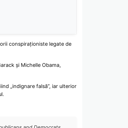
orii conspiraționiste legate de
arack și Michelle Obama,
iind „indignare falsă”, iar ulterior
l.
epublicans and Democrats,