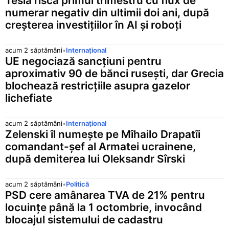
Tesla riscă primul trimestru cu flux de
numerar negativ din ultimii doi ani, după
creșterea investițiilor în AI și roboți
acum 2 săptămâni
•
Internațional
UE negociază sancțiuni pentru
aproximativ 90 de bănci rusești, dar Grecia
blochează restricțiile asupra gazelor
lichefiate
acum 2 săptămâni
•
Internațional
Zelenski îl numește pe Mîhailo Drapatîi
comandant-șef al Armatei ucrainene,
după demiterea lui Oleksandr Sîrski
acum 2 săptămâni
•
Politică
PSD cere amânarea TVA de 21% pentru
locuințe până la 1 octombrie, invocând
blocajul sistemului de cadastru