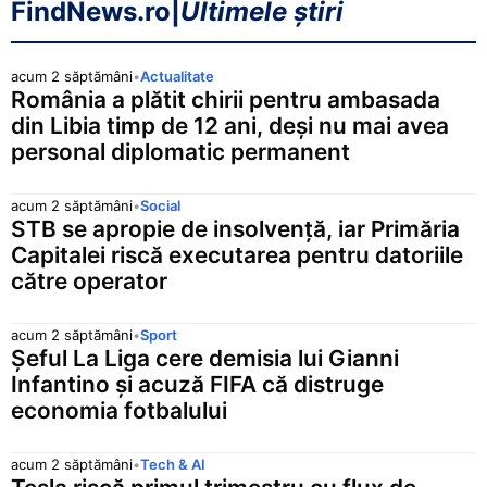
FindNews.ro
|
Ultimele știri
acum 2 săptămâni
•
Actualitate
România a plătit chirii pentru ambasada
din Libia timp de 12 ani, deși nu mai avea
personal diplomatic permanent
acum 2 săptămâni
•
Social
STB se apropie de insolvență, iar Primăria
Capitalei riscă executarea pentru datoriile
către operator
acum 2 săptămâni
•
Sport
Șeful La Liga cere demisia lui Gianni
Infantino și acuză FIFA că distruge
economia fotbalului
acum 2 săptămâni
•
Tech & AI