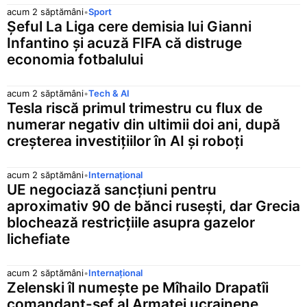
acum 2 săptămâni
•
Sport
Șeful La Liga cere demisia lui Gianni
Infantino și acuză FIFA că distruge
economia fotbalului
acum 2 săptămâni
•
Tech & AI
Tesla riscă primul trimestru cu flux de
numerar negativ din ultimii doi ani, după
creșterea investițiilor în AI și roboți
acum 2 săptămâni
•
Internațional
UE negociază sancțiuni pentru
aproximativ 90 de bănci rusești, dar Grecia
blochează restricțiile asupra gazelor
lichefiate
acum 2 săptămâni
•
Internațional
Zelenski îl numește pe Mîhailo Drapatîi
comandant-șef al Armatei ucrainene,