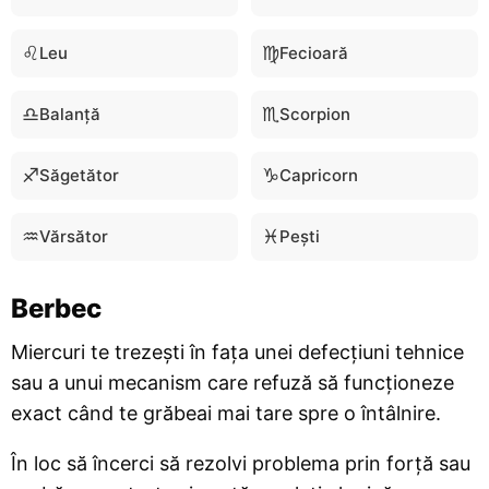
♌
♍
Leu
Fecioară
♎
♏
Balanță
Scorpion
♐
♑
Săgetător
Capricorn
♒
♓
Vărsător
Pești
Berbec
Miercuri te trezești în fața unei defecțiuni tehnice
sau a unui mecanism care refuză să funcționeze
exact când te grăbeai mai tare spre o întâlnire.
În loc să încerci să rezolvi problema prin forță sau