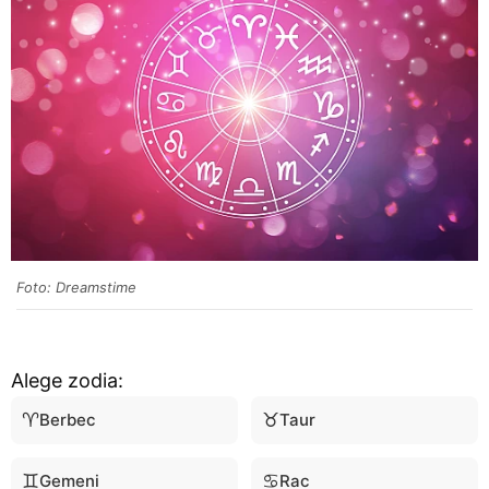
Foto: Dreamstime
Alege zodia:
♈
♉
Berbec
Taur
♊
♋
Gemeni
Rac