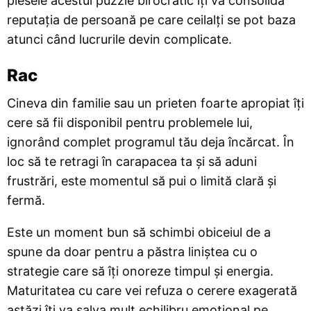
piesele acestui puzzle birocratic îți va consolida
reputația de persoană pe care ceilalți se pot baza
atunci când lucrurile devin complicate.
Rac
Cineva din familie sau un prieten foarte apropiat îți
cere să fii disponibil pentru problemele lui,
ignorând complet programul tău deja încărcat. În
loc să te retragi în carapacea ta și să aduni
frustrări, este momentul să pui o limită clară și
fermă.
Este un moment bun să schimbi obiceiul de a
spune da doar pentru a păstra liniștea cu o
strategie care să îți onoreze timpul și energia.
Maturitatea cu care vei refuza o cerere exagerată
astăzi îți va salva mult echilibru emoțional pe