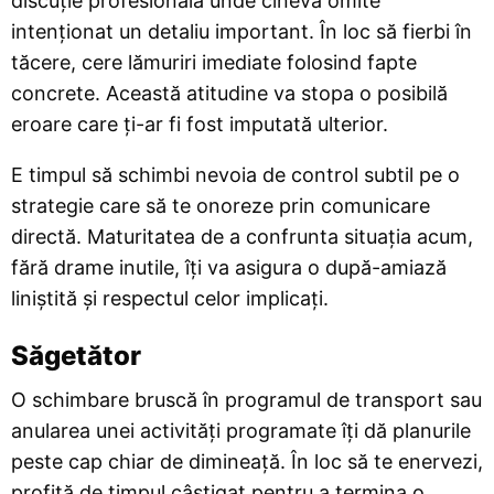
discuție profesională unde cineva omite
intenționat un detaliu important. În loc să fierbi în
tăcere, cere lămuriri imediate folosind fapte
concrete. Această atitudine va stopa o posibilă
eroare care ți-ar fi fost imputată ulterior.
E timpul să schimbi nevoia de control subtil pe o
strategie care să te onoreze prin comunicare
directă. Maturitatea de a confrunta situația acum,
fără drame inutile, îți va asigura o după-amiază
liniștită și respectul celor implicați.
Săgetător
O schimbare bruscă în programul de transport sau
anularea unei activități programate îți dă planurile
peste cap chiar de dimineață. În loc să te enervezi,
profită de timpul câștigat pentru a termina o