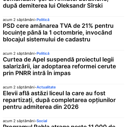
după demiterea lui Oleksandr Sîrski
acum 2 săptămâni
•
Politică
PSD cere amânarea TVA de 21% pentru
locuințe până la 1 octombrie, invocând
blocajul sistemului de cadastru
acum 2 săptămâni
•
Politică
Curtea de Apel suspendă proiectul legii
salarizării, iar adoptarea reformei cerute
prin PNRR intră în impas
acum 2 săptămâni
•
Actualitate
Elevii află astăzi liceul la care au fost
repartizați, după completarea opțiunilor
pentru admiterea din 2026
acum 2 săptămâni
•
Social
Programul Rabla atrage peste 11.000 de