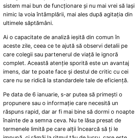
sistem mai bun de funcționare și nu mai vrei să lași
nimic la voia întâmplării, mai ales după agitația din
ultimele săptămâni.
Ai o capacitate de analiză ieșită din comun în
aceste zile, ceea ce te ajută să observi detalii pe
care colegii sau partenerul de viață le ignoră
complet. Această atenție sporită este un avantaj
imens, dar te poate face și destul de critic cu cei
care nu se ridică la standardele tale de eficiență.
Pe data de 6 ianuarie, s-ar putea să primești o
propunere sau o informație care necesită un
răspuns rapid, dar ar fi mai bine să dormi o noapte
înainte de a semna ceva. Nu te lăsa presat de
termenele limită pe care alții încearcă să ți le
impună, ci rămâi la ritmul tău de lucru, care este