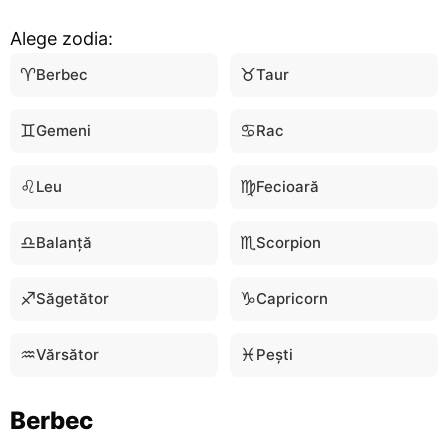
Alege zodia:
♈
♉
Berbec
Taur
♊
♋
Gemeni
Rac
♌
♍
Leu
Fecioară
♎
♏
Balanță
Scorpion
♐
♑
Săgetător
Capricorn
♒
♓
Vărsător
Pești
Berbec