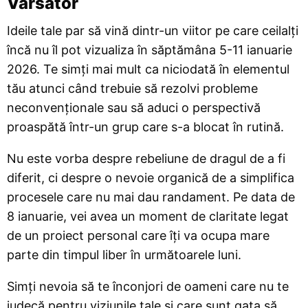
Vărsător
Ideile tale par să vină dintr-un viitor pe care ceilalți
încă nu îl pot vizualiza în săptămâna 5-11 ianuarie
2026. Te simți mai mult ca niciodată în elementul
tău atunci când trebuie să rezolvi probleme
neconvenționale sau să aduci o perspectivă
proaspătă într-un grup care s-a blocat în rutină.
Nu este vorba despre rebeliune de dragul de a fi
diferit, ci despre o nevoie organică de a simplifica
procesele care nu mai dau randament. Pe data de
8 ianuarie, vei avea un moment de claritate legat
de un proiect personal care îți va ocupa mare
parte din timpul liber în următoarele luni.
Simți nevoia să te înconjori de oameni care nu te
judecă pentru viziunile tale și care sunt gata să