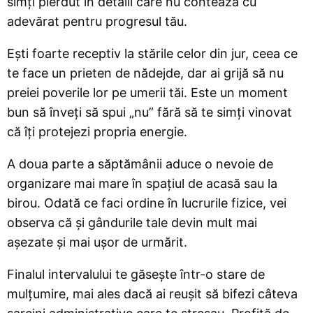
simți pierdut în detalii care nu contează cu
adevărat pentru progresul tău.
Ești foarte receptiv la stările celor din jur, ceea ce
te face un prieten de nădejde, dar ai grijă să nu
preiei poverile lor pe umerii tăi. Este un moment
bun să înveți să spui „nu” fără să te simți vinovat
că îți protejezi propria energie.
A doua parte a săptămânii aduce o nevoie de
organizare mai mare în spațiul de acasă sau la
birou. Odată ce faci ordine în lucrurile fizice, vei
observa că și gândurile tale devin mult mai
așezate și mai ușor de urmărit.
Finalul intervalului te găsește într-o stare de
mulțumire, mai ales dacă ai reușit să bifezi câteva