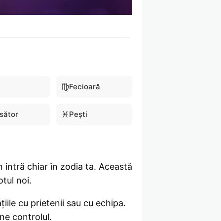
♍
Fecioară
♓
sător
Pești
intră chiar în zodia ta. Această
tul noi.
țiile cu prietenii sau cu echipa.
ine controlul.