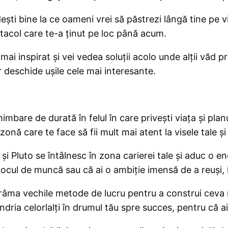
i bine la ce oameni vrei să păstrezi lângă tine pe vii
tacol care te-a ținut pe loc până acum.
mai inspirat și vei vedea soluții acolo unde alții văd 
r deschide ușile cele mai interesante.
are de durată în felul în care privești viața și planur
nă care te face să fii mult mai atent la visele tale și l
i Pluto se întâlnesc în zona carierei tale și aduc o en
a locul de muncă sau că ai o ambiție imensă de a reuși,
âma vechile metode de lucru pentru a construi ceva m
ândria celorlalți în drumul tău spre succes, pentru că ai