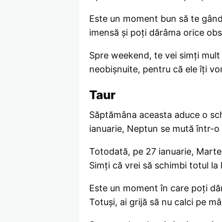
Este un moment bun să te gândeșt
imensă și poți dărâma orice obs
Spre weekend, te vei simți mult 
neobișnuite, pentru că ele îți vo
Taur
Săptămâna aceasta aduce o schimb
ianuarie, Neptun se mută într-o zo
Totodată, pe 27 ianuarie, Marte ș
Simți că vrei să schimbi totul l
Este un moment în care poți dăr
Totuși, ai grijă să nu calci pe m