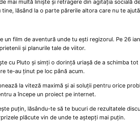
e mai multă liniște și retragere din agitația socială d
ine, lăsând la o parte părerile altora care nu te ajută
un film de aventură unde tu ești regizorul. Pe 26 ian
ietenii și planurile tale de viitor.
ște cu Pluto și simți o dorință uriașă de a schimba tot
care te-au ținut pe loc până acum.
onează la viteză maximă și ai soluții pentru orice pr
ntru a începe un proiect pe internet.
ște puțin, lăsându-te să te bucuri de rezultatele discu
rprizele plăcute vin de unde te aștepți mai puțin.