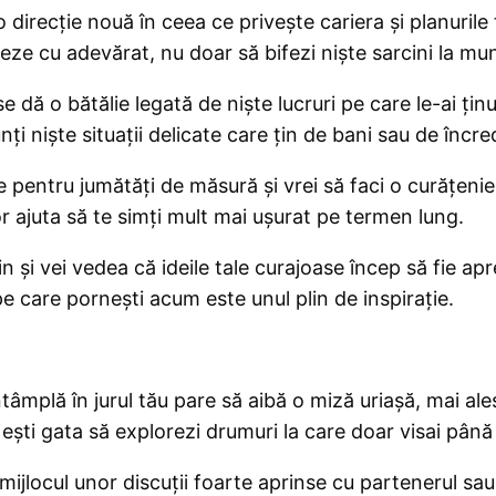
o direcție nouă în ceea ce privește cariera și planurile 
ze cu adevărat, nu doar să bifezi niște sarcini la mu
 se dă o bătălie legată de niște lucruri pe care le-ai ți
 niște situații delicate care țin de bani sau de încrede
 pentru jumătăți de măsură și vrei să faci o curățenie
or ajuta să te simți mult mai ușurat pe termen lung.
 și vei vedea că ideile tale curajoase încep să fie apre
 care pornești acum este unul plin de inspirație.
âmplă în jurul tău pare să aibă o miză uriașă, mai ales î
i ești gata să explorezi drumuri la care doar visai pân
n mijlocul unor discuții foarte aprinse cu partenerul s