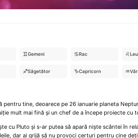
♊
♋
♌
Gemeni
Rac
Leu
♐
♑
♒
Săgetător
Capricorn
Văr
 pentru tine, deoarece pe 26 ianuarie planeta Neptun 
iție mult mai fină și un chef de a începe proiecte cu to
te cu Pluto și s-ar putea să apară niște scântei în rela
deile, dar ai grijă să nu provoci certuri pentru cine deț