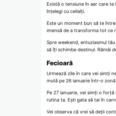
Există o tensiune în aer care te 
înțelegi cu ceilalți.
Este un moment bun să te întrebi
imensă de a transforma tot ce nu
Spre weekend, entuziasmul tău cr
să îți schimbe destinul. Rămâi d
Fecioară
Urmează zile în care vei simți ne
mută pe 26 ianuarie într-o zonă c
Pe 27 ianuarie, vei simți o forț
rutina ta. Ești gata să tai în car
Vei observa că vrei să deții contr