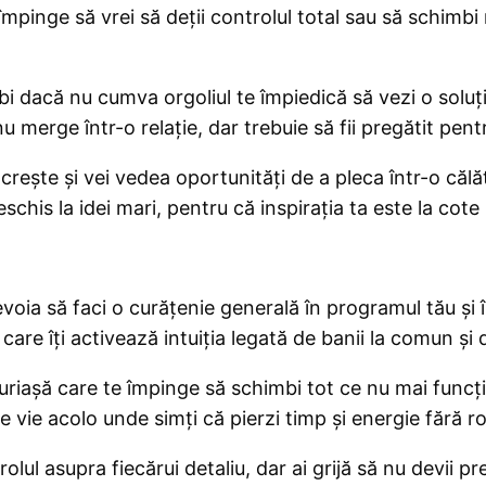
împinge să vrei să deții controlul total sau să schimbi 
 dacă nu cumva orgoliul te împiedică să vezi o soluți
 merge într-o relație, dar trebuie să fii pregătit pen
ește și vei vedea oportunități de a pleca într-o călă
eschis la idei mari, pentru că inspirația ta este la co
voia să faci o curățenie generală în programul tău și î
are îți activează intuiția legată de banii la comun și d
ă uriașă care te împinge să schimbi tot ce nu mai func
ne vie acolo unde simți că pierzi timp și energie fără ro
olul asupra fiecărui detaliu, dar ai grijă să nu devii pre