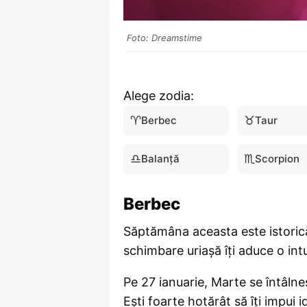
Foto: Dreamstime
Alege zodia:
♈
♉
Berbec
Taur
♎
♏
Balanță
Scorpion
Berbec
Săptămâna aceasta este istorică
schimbare uriașă îți aduce o intu
Pe 27 ianuarie, Marte se întâlneș
Ești foarte hotărât să îți impui i